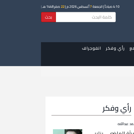
4:10 صباحاً
| الجمعة
7
أغسطس 2026 م |
22
صفر 1448 هـ
|
بحث
ع
رأي وفكر
انفوجراف
رأي وفكر
مد عبداللاه
رآة الماضي… يناير