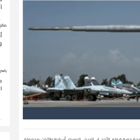
آ
صالح
أ
و
ياسر
ح
ا
عدة جوية قوله، الأحد، إن الجيش الروسي أسقط طائرات مجهولة