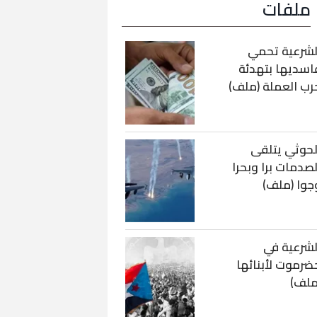
ملفات
لشرعية تحمي
اسديها بتهدئة
رب العملة (ملف)
لحوثي يتلقى
لصدمات برا وبحرا
جوا (ملف)
لشرعية في
ضرموت لأبنائها
ملف)