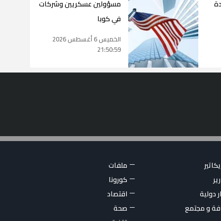
دة
مسؤولين عسكريين وشركات
في كوبا
الخميس 6 أغسطس 2026
21:50:59
كاتير
ملفات
ير
كورونا
ر دولية
اقتصاد
فة و مجتمع
صحة