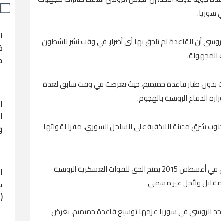
 سوريا.
ا
لروسي أن القاعدة لم تلحق بها أي أضرار، في وقت نشر ناشطون
ف
 المجهولة.
ح
ات بدون طيار قاعدة حميميم، حيث تعرضت في وقت سابق لعدة
رة الدفاع الروسية بالهجوم.
ا
ا
نوب شرق مدينة اللاذقية على الساحل السوري، مقرا لقواتها
و
وقد وقعت روسيا اتفاقا مع نظام الحكم بدمشق في أغسطس 2015 يمنح الحق للقوات العسكرية الروسية
ا
قابل ولأجل غير مسمى.
ح
(
اجد الروسي في سوريا عزمها توسيع قاعدة حميميم، بغرض