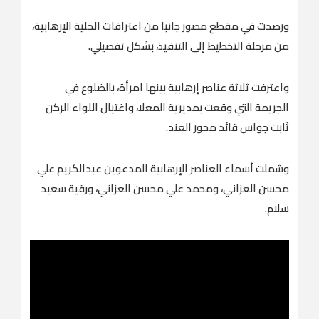
ورصدت في مقطع مصور جانبا من اعترافات الخلية الإرهابية،
من مرحلة التخطيط إلى التنفيذ، بشكل تفصيلي.
واعترفت ثلاثة عناصر إرهابية بينها امرأة، بالضلوع في
الجريمة التي وقعت بمديرية المعلا، واغتيال اللواء الركن
ثابت جواس قائد محور العند.
وشملت أسماء العناصر الإرهابية المدعوين عبدالكريم علي
محسن العزاني، ومحمد علي محسن العزاني، ورقية سعيد
سلام.