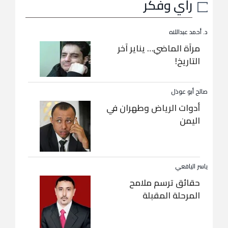
رأي وفكر
د. أحمد عبداللاه
مرآة الماضي… يناير آخر
التاريخ!
صالح أبو عوذل
أدوات الرياض وطهران في
اليمن
ياسر اليافعي
حقائق ترسم ملامح
المرحلة المقبلة