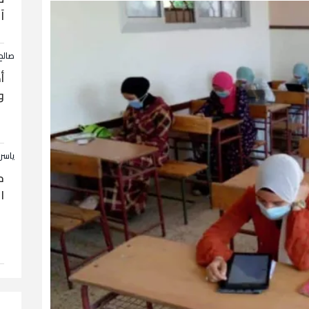
آ
صالح
أ
و
ياسر
ح
ا