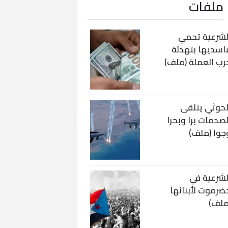
ملفات
لشرعية تحمي
اسديها بتهدئة
رب العملة (ملف)
لحوثي يتلقى
لصدمات برا وبحرا
جوا (ملف)
لشرعية في
ضرموت لأبنائها
ملف)