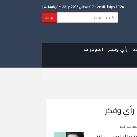
10:24 صباحاً
| الجمعة
7
أغسطس 2026 م |
22
صفر 1448 هـ
|
بحث
ع
رأي وفكر
انفوجراف
رأي وفكر
مد عبداللاه
رآة الماضي… يناير