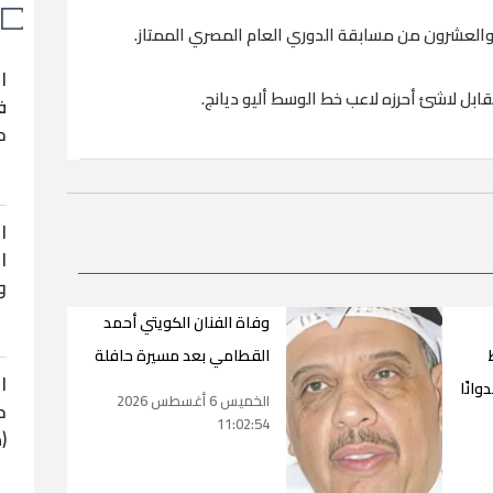
والعشرون من مسابقة الدوري العام المصري الممتاز.
ا
بل لاشئ أحرزه لاعب خط الوسط أليو ديانج.
ف
ح
ا
ا
و
وفاة الفنان الكويتي أحمد
القطامي بعد مسيرة حافلة
ا
وانًا
الخميس 6 أغسطس 2026
ح
11:02:54
(