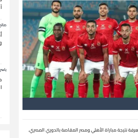
آ
صالح
أ
و
ياسر
ح
ا
رفة نتيجة مباراة الأهلي ومصر المقاصة بالدوري المصري.