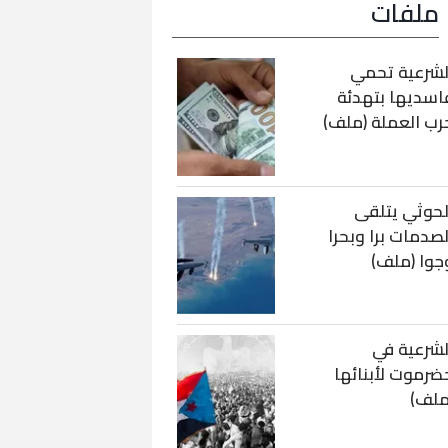
ملفات
لشرعية تحمي
اسديها بتهدئة
رب العملة (ملف)
لحوثي يتلقى
لصدمات برا وبحرا
جوا (ملف)
لشرعية في
ضرموت لأبنائها
ملف)