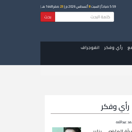
5:59 صباحاً
| السبت
8
أغسطس 2026 م |
23
صفر 1448 هـ
|
بحث
ع
رأي وفكر
انفوجراف
رأي وفكر
مد عبداللاه
رآة الماضي… يناير