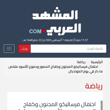
11:37 صباحاً
| الجمعة
7
أغسطس 2026 م |
22
صفر 1448 هـ
|
بحث
Toggle
igation
الرئيسية
رياضة
احتفال فرساليكو المجنون وكفاح المصور ودموع الأسود ملخص
ما دار في يوم المونديال
رياضة
احتفال فرساليكو المجنون وكفاح