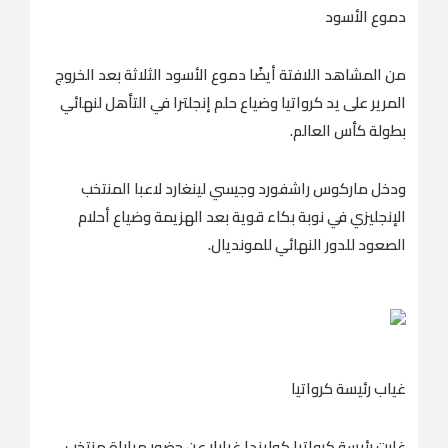
دموع الأسود
من المشاهد اللافتة أيضًا دموع الأسود الثلاثة بعد الخروج
المرير على يد كرواتيا وضياع حلم إنجلترا في التأهل لنهائي
بطولة كأس العالم.
ودخل ماركوس راشفورد وجيسي لينغارد لاعبا المنتخب
الإنجليزي في نوبة بكاء قوية بعد الهزيمة وضياع أحلام
الصعود للدور النهائي للمونديال.
غياب رئيسة كرواتيا
غابت رئيسة كرواتيا كوليندا غرابار عن حضور مباراة منتخب