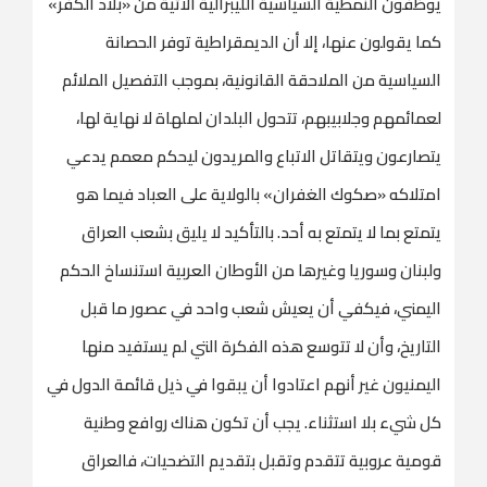
يوظفون النمطية السياسية الليبرالية الآتية من «بلاد الكفر»
كما يقولون عنها، إلا أن الديمقراطية توفر الحصانة
السياسية من الملاحقة القانونية، بموجب التفصيل الملائم
لعمائمهم وجلابيبهم، تتحول البلدان لملهاة لا نهاية لها،
يتصارعون ويتقاتل الاتباع والمريدون ليحكم معمم يدعي
امتلاكه «صكوك الغفران» بالولاية على العباد فيما هو
يتمتع بما لا يتمتع به أحد. بالتأكيد لا يليق بشعب العراق
ولبنان وسوريا وغيرها من الأوطان العربية استنساخ الحكم
اليمني، فيكفي أن يعيش شعب واحد في عصور ما قبل
التاريخ، وأن لا تتوسع هذه الفكرة التي لم يستفيد منها
اليمنيون غير أنهم اعتادوا أن يبقوا في ذيل قائمة الدول في
كل شيء بلا استثناء. يجب أن تكون هناك روافع وطنية
قومية عروبية تتقدم وتقبل بتقديم التضحيات، فالعراق