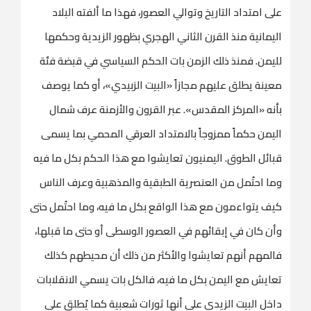
على امتداد التاريخ وتوالي العصور، فهذا ما ألفته البلاد
اليمانية منذ القرن الثاني الهجري بظهور الزيدية وحكمها
لليمن. فمنذ ذلك الزمن بات الحكم السياسي في قبضة فئة
معينة يطلق عليهم مجازاً «البيت الزبيدي»، أو كما يوصف
بأنه «المركز المقدس». عبر القرون والأزمنة عرف شمال
اليمن حكماً ممزوجاً بالامتداد العرقي المحمي بما يسمى
قبائل الطوق. اليمنيون تعايشوا مع هذا الحكم بكل ما فيه
وما احتُمل من العنصرية الطبقية والمذهبية وعرف الناس
كيف يتواءمون مع هذا الواقع بكل ما فيه، وما احتُمل حتى
وأن كان في إبقائهم في العصور الوسطى أو حتى ما قبلها،
فالمهم أنهم تعايشوا والأكثر من ذلك أن محيطهم كذلك
تعايش مع اليمن بكل ما فيه، فالكل بات يسمي الانقلابات
داخل البيت الزيدي على أنها ثورات شعبية كما يُطلق على