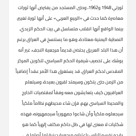
ثورتي 1948 و1962، وحتى المستجد من يفترض أنها ثورات
معاصرة كما حدث في «الربيع العربي» على أنها ثورة تغيير،
بينما الواقع أنها انقلاب متسلسل في بيت الحكم الزيدي.
النمطية اليمنية معتادة، وهو ما يستنسخ في العراق برغم
أن هذا البلد العريق يحتضن قديماً مرجعية النجف، غير أنه
يوشك على تخصيب شيفرة الحكم السياسي، لتكوين المركز
المقدس لحكم العراق. قد يستغرق هذا الأمر عقداً إضافياً
من الزمن حتى يتكون وسيمتد لقرون بعيدة، وسيتعلم
العراقيون كيف يتعايشون معه وفقاً لمقتضيات الخارج
والمحيط السياسي بهم، فإن شاء محيطهم نظاماً ملكياً
سيجعلوه ملكياً وأن شاءوا جمهورياً سيجمهرونه، فهذه
شكليات لا معنى لها في ظل حاكم مكلف إلهياً كما هو
يقدم نفسه للناس باعتباره مرجعية دينية لها أصلها في