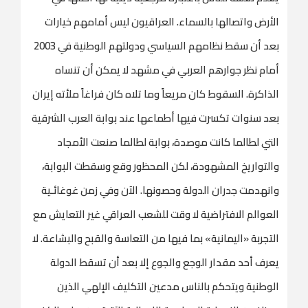
الأرض واتصالها بالسماء. العراقيون ليس أمامهم خيارات
بعد أن سقط نظامهم السياسي ودولتهم الوطنية في 2003
أمام نظر جوارهم العربي في مشهد لا يمكن أن تنساه
الذاكرة. السقوط كان مريعاً وما تلاه كان فراغاً ملأته إيران
بعد سنوات تكسرت فيها أطماعها عند بوابة العرب الشرقية
التي لطالما كانت موصدة، بوابة لطالما صنعت الأمجاد
والتواريخ المشهودة، لكن المحظور وقع وسقطت البوابة،
وانهدمت جدران الدولة وحصونها. الآن وفي زمن غوغائـية
العوالم الافتراضية لا وقت للشعب العراقي غير التعايش مع
التجربة «اليمانية» بما فيها من التعاسة والقبح والبشاعة. لا
يعرف أحد مقدار الوجع والجوع إلا بعد أن تسقط الدولة
الوطنية ويتحكم بالناس مدعين التكليف الإلهي الذين