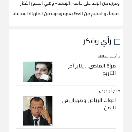
وغيره من البلاد على حافة «اليمننة» وهي المصير الأكثر
جحيماً . والحكيم من اتعظ بغيره وهرب من الملهاة اليمانية.
رأي وفكر
د. أحمد عبداللاه
مرآة الماضي… يناير آخر
التاريخ!
صالح أبو عوذل
أدوات الرياض وطهران في
اليمن