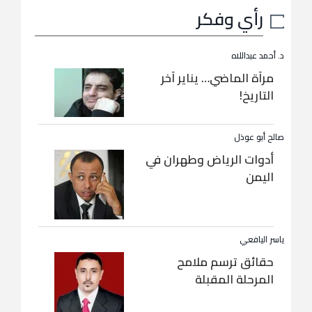
رأي وفكر
د. أحمد عبداللاه
مرآة الماضي… يناير آخر
التاريخ!
صالح أبو عوذل
أدوات الرياض وطهران في
اليمن
ياسر اليافعي
حقائق ترسم ملامح
المرحلة المقبلة