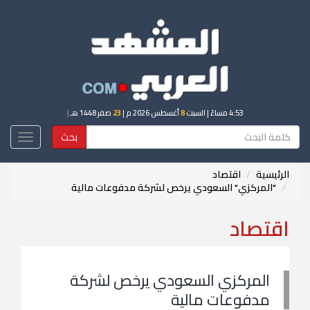
4:53 مساءً
| السبت
8
أغسطس 2026 م |
23
صفر 1448 هـ
|
بحث
Toggle
igation
الرئيسية
اقتصاد
"المركزي" السعودي يرخص لشركة مدفوعات مالية
اقتصاد
المركزي السعودي يرخص لشركة
مدفوعات مالية