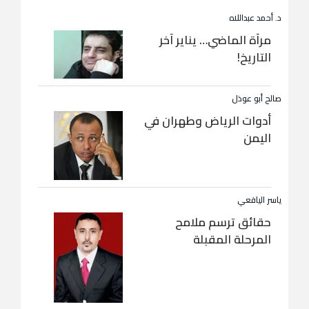
د. أحمد عبداللاه
مرآة الماضي… يناير آخر
التاريخ!
صالح أبو عوذل
أدوات الرياض وطهران في
اليمن
ياسر اليافعي
حقائق ترسم ملامح
المرحلة المقبلة