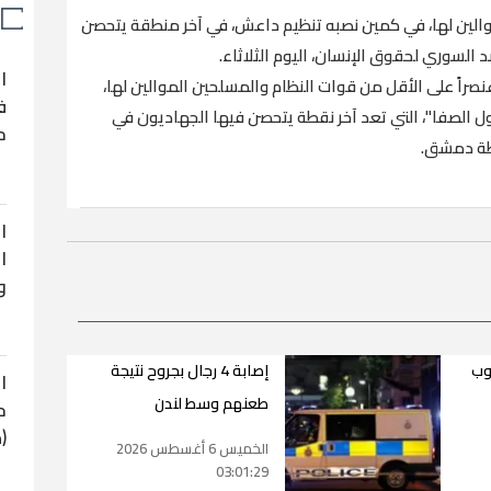
 الموالين لها، في كمين نصبه تنظيم داعش، في آخر منطقة يتحصن
السوري لحقوق الإنسان، اليوم الثلاثاء.
ا
ل مدير المرصد رامي عبد الرحمن: "قتل 21 عنصراً على الأقل من قوات النظام والمسلحين الموالين لها،
ف
ل الصفا"، التي تعد آخر نقطة يتحصن فيها الجهاديون في
ح
فظة دمشق.
ا
ا
و
نوب
إصابة 4 رجال بجروح نتيجة
ا
طعنهم وسط لندن
ح
(
الخميس 6 أغسطس 2026
03:01:29