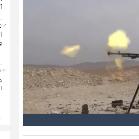
آ
صالح
أ
و
ياسر
ح
ا