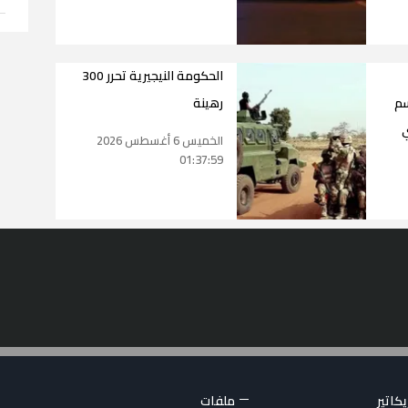
الحكومة النيجيرية تحرر 300
سم
رهينة
ي
الخميس 6 أغسطس 2026
01:37:59
كاتير
ملفات