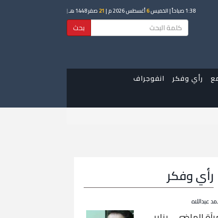
1:38 صباحاً
| الخميس
6
أغسطس 2026 م |
21
صفر 1448 هـ
|
بحث
ع
رأي وفكر
انفوجراف
رأي وفكر
مد عبداللاه
رآة الماضي… يناير