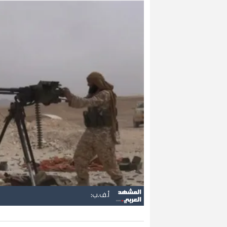
أ.ف.ب: