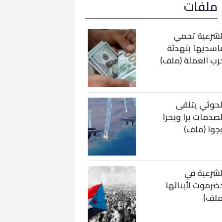
ملفات
لشرعية تحمي
اسديها بتهدئة
رب العملة (ملف)
لحوثي يتلقى
لصدمات برا وبحرا
جوا (ملف)
لشرعية في
ضرموت لأبنائها
ملف)