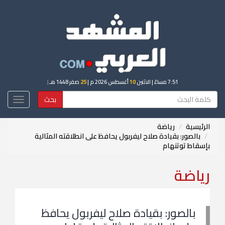
7:51 مساءً
| الاثنين
10
أغسطس 2026 م |
25
صفر 1448 هـ
|
بحث
Toggle
igation
الرئيسية
رياضة
بالصور: بقيادة صلاح ليفربول يحافظ على انطلاقته المثالية
بإسقاط توتنهام
رياضة
بالصور: بقيادة صلاح ليفربول يحافظ