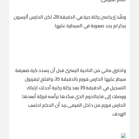
ونفّذ إريكسن ركلة حرة في الدقيقة 28، لكن الحارس أليسون
بيكر لم يجد صعوبة في السيطرة عليها.
واخترق ماني من الناحية اليسرى قبل أن يسدد كرة ضعيفة
سيطر عليها الحارس فورم بالدقيقة 35، وافتتح ليفربول
التسجيل في الدقيقة 39 بعد ركلة ركنية أحدثت ارتباك
ووصلت إلى فاينالدوم الذي سدّدها برأسه قويّة أبعدها
الحارس فورم من داخل المرمى بيد أن الحكم احتسب
الهدف.