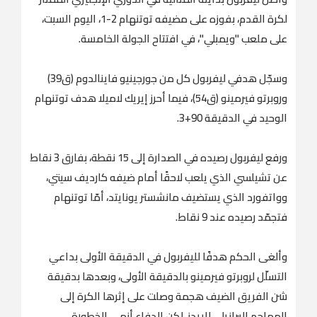
لكرة القدم، بفوزه على مضيفه توتنهام 2-1، اليوم السبت،
على ملعب "ويمبلي"، في افتتاح الجولة الخامسة.
وسجّل هدفي ليفربول كل من جورجينيو فاينالدوم (ق39)
وروبرتو فيرمينو (ق54)، فيما أحرز إيريك لاميلا هدف توتنهام
الوحيد في الدقيقة 90+3.
ورفع ليفربول رصيده في الصدارة إلى 15 نقطة، بفارق 3 نقاط
عن تشيلسي الذي يلعب لاحقًا أمام ضيفه كارديف سيتي،
وواتفورد الذي يستضيف مانشستر يونايتد، أمّا توتنهام
فتجمّد رصيده عند 9 نقاط.
وألغى الحكم هدفًا لليفربول في الدقيقة الأولى بداعي
التسلّل لروبرتو فيرمينو بالدقيقة الأولى، وبعدها بدقيقة
شن الفريق الضيف هجمة وصلت على إثرها الكرة إلى
المهاجم البرازيلي للريدز، لكن الدفاع أنهى الخطورة.