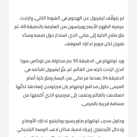
لم يتوقّف ليفربول عن الهجوم في الشوط الثاني، وارتدت
عرضية الظهير الأيسر روبرتسون من العارضة بالدقيقة 49، ثم
مرّر صلاح الكرة إلى ماني الذي استدار حول نفسه وسدّد
بقوى لكن فورم تدارك الموقف.
ورد توتنهام في الدقيقة 50 عبر محاولة من لوكاس مورا
الذي ارتدت كرته من القائم، ثم عزّز ليفربول تقدّمه في
الدقيقة 54، بعدما مر ماني من اليسار ومرّر كرة أمام
المرمى حاول مدافع توتنهام يان فيرتونجن إبعادها، لكنّها
اصطدمت بالقائم وذهبت إلى فيرمينو الذي أكملها من
مسافة قريبة بالمرمى.
وحاول مدرب توتنهام ماوريسيو بوكيتينو تدارك الأوضاع
بإدخال الأرجنتيني إيريك لاميلا مكان لاعب الوسط البلجيكي