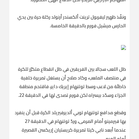
ونفّذ ظهير ليفربول ترينت ألكسندر أرنولد ركلة حرة بين يدي
الحارس ميشيل فورم بالدقيقة الخامسة.
ظل اللعب سجالا بين الفريقين في ظل انقطاع متكرّر للكرة
في منتصف الملعب، وكاد صلاح أن يستغل تمريرة خلفية
خاطئة من لاعب وسط توتنهام إيريك داير، فاقتحم منطقة
الجزاء وسدّد بيسراه لكن فورم تصدى لها في الدقيقة 22.
وقطع مدافع توتنهام توبي ألديرفيريلد الكرة قبل أن ينفرد
بها فيرمينو أمام المرمى، وردّ توتنهام في الدقيقة 27
عندما أبعد نابي كيتا تمريرة كريستيان إريكسن القصيرة
أمام المرمى.