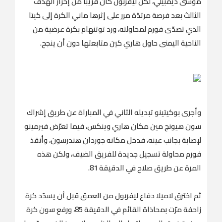
موسى ديمبيلي، لكن ليفربول كان قريبًا من إحراز الهدف
الثالث بعد فرصة مرتدّة مرر على إثرها ماني الكرة إلى كيتا
الذي تصدّى فورم لمحاولته، ورد توتنهام بكرة عرضية من
الناحية اليمنى حاول هاري كين متابعتها دون أن ينجح.
وأجرى بوكيتينو تبديله الثاني في المباراة عن طريق إشراك
سون هيونج مين مكان هاري وينكس، فيما تعرّض فيرمينو
لإصابة بجانب عينه، فدخل مكانه جوردان هندرسون، وأنقذ
فورم محاولة تسجيل جديدة للفريق الضيف، ولكن هذه
المرة عن طريق صلاح في الدقيقة 81.
ثم اخترق لاميلا دفاع ليفربول من العمق قبل أن يسدّد كرة
زاحفة مرّت بمحاذاة القائم في الدقيقة 85، ورفع سون كرة