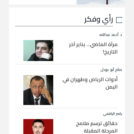
رأي وفكر
د. أحمد عبداللاه
مرآة الماضي… يناير آخر
التاريخ!
صالح أبو عوذل
أدوات الرياض وطهران في
اليمن
ياسر اليافعي
حقائق ترسم ملامح
المرحلة المقبلة