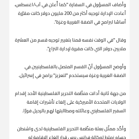
وأضاف المسؤول في السفارة "كما أُعلن في آب/اغسطس،
أعادت الإدارة توجيه أكثر من 200 مليون دولار كانت مقرّرة
أساسًا لبرامج في الضفة الغربية وغزة".
وقال "في الوقت نفسه قمنا بتغيير توجيه قسم من العشرة
ملايين دولار التي كانت مقررة لإدارة النزاع".
وأوضح المسؤول أنّ القسم المتصل بالفلسطينيين في
الضفة الغربية وغزة سيستخدم "لتعزيز" برامج في إسرائيل.
من جهة ثانية أدانت منظّمة التحرير الفلسطينية الأحد إقدام
الولايات المتحدة الأميركية على إلغاء تأشيرات إقامة
السفير الفلسطيني وعائلته ومطالبتها لهم بالرحيل فورًا.
وأكّد ممثّل بعثة منظّمة التحرير الفلسطينية لدى واشنطن
حسام زملط لوكالة فرانس برس قرار إلغاء الإقامة له