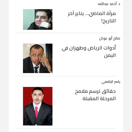
د. أحمد عبداللاه
مرآة الماضي… يناير آخر
التاريخ!
صالح أبو عوذل
أدوات الرياض وطهران في
اليمن
ياسر اليافعي
حقائق ترسم ملامح
المرحلة المقبلة