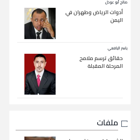
صالح أبو عوذل
أدوات الرياض وطهران في
اليمن
ياسر اليافعي
حقائق ترسم ملامح
المرحلة المقبلة
ملفات