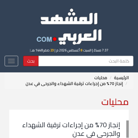
7:37 مساءً
| السبت
8
أغسطس 2026 م |
23
صفر 1448 هـ
|
بحث
Toggle
igation
الرئيسية
محليات
إنجاز 70% من إجراءات ترقية الشهداء والجرحى في عدن
محليات
إنجاز 70% من إجراءات ترقية الشهداء
والجرحى في عدن