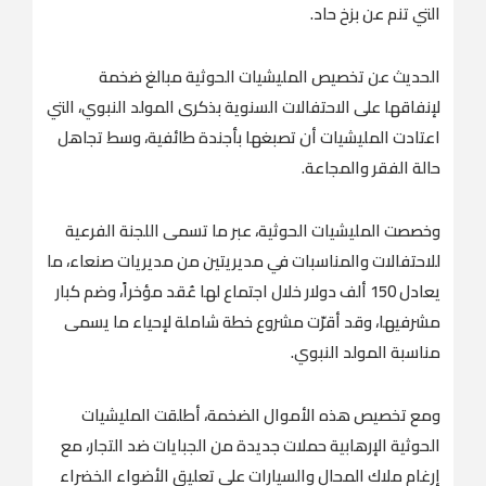
التي تنم عن بزخ حاد.
الحديث عن تخصيص المليشيات الحوثية مبالغ ضخمة
لإنفاقها على الاحتفالات السنوية بذكرى المولد النبوي، التي
اعتادت المليشيات أن تصبغها بأجندة طائفية، وسط تجاهل
حالة الفقر والمجاعة.
وخصصت المليشيات الحوثية، عبر ما تسمى اللجنة الفرعية
للاحتفالات والمناسبات في مديريتين من مديريات صنعاء، ما
يعادل 150 ألف دولار خلال اجتماع لها عُقد مؤخراً، وضم كبار
مشرفيها، وقد أقرّت مشروع خطة شاملة لإحياء ما يسمى
مناسبة المولد النبوي.
ومع تخصيص هذه الأموال الضخمة، أطلقت المليشيات
الحوثية الإرهابية حملات جديدة من الجبايات ضد التجار، مع
إرغام ملاك المحال والسيارات على تعليق الأضواء الخضراء