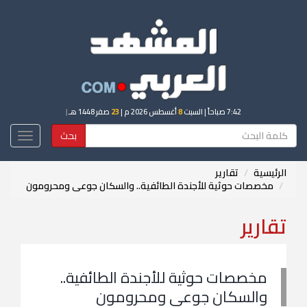
7:42 صباحاً
| السبت
8
أغسطس 2026 م |
23
صفر 1448 هـ
|
بحث
Toggle
igation
الرئيسية
تقارير
مخصصات حوثية للأجندة الطائفية.. والسكان جوعى ومحرومون
تقارير
مخصصات حوثية للأجندة الطائفية..
والسكان جوعى ومحرومون