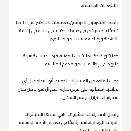
والشعارات المختلفة.
وأصدر المشرفون الحوثيون، تعميمات للقاطنين في 12 حيًا
شعبيًّا بالمديريتين في صنعاء، حضت على البدء في إقامة
الأنشطة وإحياء فعاليات المولد النبوي.
كما شرع قادة المليشيات الحوثية، فرض جبايات قسرية
عليهم، في إطار ما يسمونه دعم المناسبة.
وجرت العادة من المليشيات الحوثية، أنها تنظم قبل أي
مناسبة احتفالية، على فرض جباية الأموال سواء من خلال
ممارسات ابتزاز رغم فقر السكان.
وتمثل الممارسات المشبوهة التي تتخذها المليشيات
الحوثية الإرهابية، سببًا رئيسيًّا في تعميق الأزمة الإنسانية
التي تتكالب على السكان.