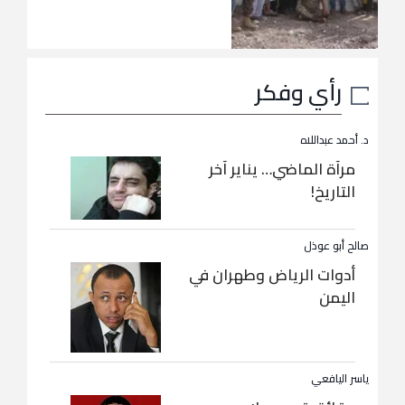
رأي وفكر
د. أحمد عبداللاه
مرآة الماضي… يناير آخر
التاريخ!
صالح أبو عوذل
أدوات الرياض وطهران في
اليمن
ياسر اليافعي