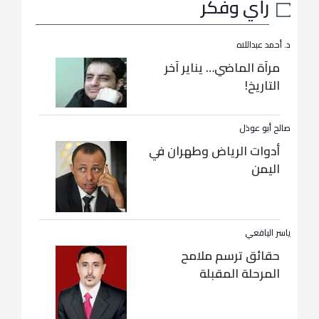
رأي وفكر
د. أحمد عبداللاه
مرآة الماضي… يناير آخر
التاريخ!
صالح أبو عوذل
أدوات الرياض وطهران في
اليمن
ياسر اليافعي
حقائق ترسم ملامح
المرحلة المقبلة