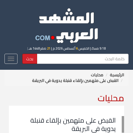
9:18 مساءً
| الخميس
6
أغسطس 2026 م |
21
صفر 1448 هـ
|
بحث
Toggle
igation
الرئيسية
محليات
القبض على متهمين بإلقاء قنبلة يدوية في البريقة
محليات
القبض على متهمين بإلقاء قنبلة
يدوية في البريقة