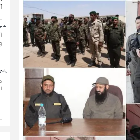
آ
صالح
أ
و
ياسر
ح
ا