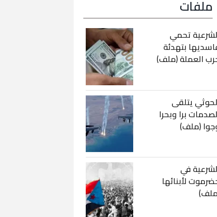
ملفات
لشرعية تحمي
اسديها بتهدئة
رب العملة (ملف)
لحوثي يتلقى
لصدمات برا وبحرا
جوا (ملف)
لشرعية في
ضرموت لأبنائها
ملف)