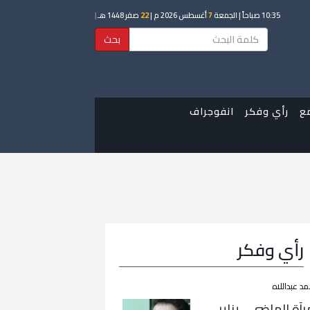
10:35 صباحاً
| الجمعة
7
أغسطس 2026 م |
22
صفر 1448 هـ
|
بحث
ع
رأي وفكر
انفوجراف
رأي وفكر
مد عبداللاه
رآة الماضي… يناير