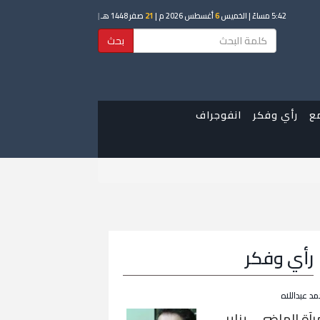
5:42 مساءً
| الخميس
6
أغسطس 2026 م |
21
صفر 1448 هـ
|
بحث
ع
رأي وفكر
انفوجراف
رأي وفكر
مد عبداللاه
رآة الماضي… يناير