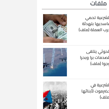
ملفات
لشرعية تحمي
اسديها بتهدئة
رب العملة (ملف)
لحوثي يتلقى
لصدمات برا وبحرا
جوا (ملف)
لشرعية في
ضرموت لأبنائها
ملف)