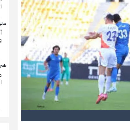
آ
صالح
أ
و
ياسر
ح
ا