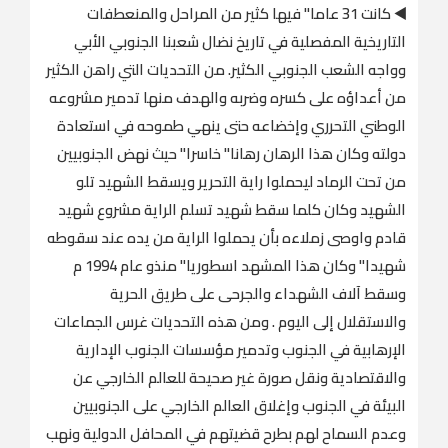
◀️ كانت 31 عاما" فيها كثير من المراحل والمنعطفات
التاريخية المفصلية في تاريخ نضال شعبنا الجنوبي الأبي
وواجه الشعب الجنوبي الكثير. من التحديات التي راهن الكثير
من أعداؤه على كسره وضربه والهدف منها تدمير مشروعه
الوطني التحرري وإخضاعه حتى ينهي طموحه في استعادة
دولته وكان هذا الرهان رهانا" خاسرا" حيث نهض الجنوبيين
من تحت الرماد ليحملوا راية التحرير ويسقط الشهيد تلو
الشهيد وكان كلما سقط شهيد تسلم الراية مشروع شهيد
قادم واوصى زملاءه بأن يحملوا الراية من يده عند سقوطه
شهيدا" وكان هذا المشهد اسطوريا" منذو عام 1994 م
وسقط آلاف الشهداء والجرحى على طريق الحرية
والاستقلال إلى اليوم . ومن هذه التحديات غرس الجماعات
الإرهابية في الجنوب وتدمير مؤسسات الجنوب الإدارية
والاقتصادية ونقل صورة غير صحيحة للعالم الخارجي عن
البيئة في الجنوب وإغلاق العالم الخارجي على الجنوبيين
وعدم السماح لهم بطرح قضيتهم في المحافل الدولية ونهب