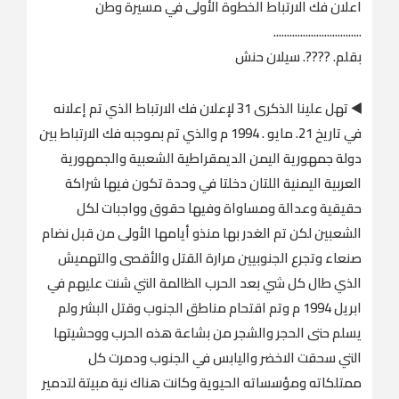
اعلان فك الارتباط الخطوة الأولى في مسيرة وطن
.................................
بقلم. ????️. سيلان حنش
◀️ تهل علينا الذكرى 31 لإعلان فك الارتباط الذي تم إعلانه
في تاريخ 21. مايو . 1994 م والذي تم بموجبه فك الارتباط بين
دولة جمهورية اليمن الديمقراطية الشعبية والجمهورية
العربية اليمنية اللتان دخلتا في وحدة تكون فيها شراكة
حقيقية وعدالة ومساواة وفيها حقوق وواجبات لكل
الشعبين لكن تم الغدر بها منذو أيامها الأولى من قبل نضام
صنعاء وتجرع الجنوبيين مرارة القتل والأقصى والتهميش
الذي طال كل شي بعد الحرب الظالمة التي شنت عليهم في
ابريل 1994 م وتم اقتحام مناطق الجنوب وقتل البشر ولم
يسلم حتى الحجر والشجر من بشاعة هذه الحرب ووحشيتها
التي سحقت الاخضر واليابس في الجنوب ودمرت كل
ممتلكاته ومؤسساته الحيوية وكانت هناك نية مبيتة لتدمير