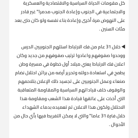
كل مقومات الحياة السياسية والاقتصادية والعسكرية
والاجتماعية في الجنوب وإعادة الجنوب مدمرا" غير قادر
على النهوض مرة أخرى وإعادة بناء نفسه ولو كان حتى بعد
مئات السنين .
◀️ خلال 31 عام من فك الارتباط استلهم الجنوبيين الدرس
ووحدوا صفوفهم واعادوا ترتيب صفوفهم من جديد وكان
اعلان فك الارتباط يعني ميلاد أول خطوة في مسيرة وطن
يطمح في استعادة دولته وتحرير أرضه من براثن احتلال نضام
صنعاء وعمل الجنوبيين على تجسيد ذلك الإعلان بتلاحمهم
والوقوف خلف قياداتهم السياسية والمقاومة المتعاقبة
التي أخذت على عاتقها قيادة هذا الشعب ومقاومة هذا
الاحتلال ولكون هذا الاعلان تم تعميده بدماء الشهداء
خلال فترة 31 عاما" والتي لا يمكن التفريط فيها بأي حال من
الأحوال .