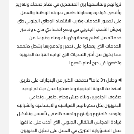
ثرواتهم وتقاسمها بين المتنفذين في نضام صنعاء وتسريح
وأقصى كوادره ومحاولة طمس هويته الوطنية والعمل
على تدهور الخدمات وضرب الاقتصاد الوطني الجنوبي حتى
يعيش الشعب الجنوبي في وضع اقتصادي سيء وتدمير
خدماته من تعليم وصحة وكهرباء وماء وغيرها من
الخدمات التي يعملوا على تدمير وتدهورها بشكل متعمد
مما يكون من أكبر التحديات التي تواجه القيادة الجنوبية
وتضعها في حرج أمام شعبها .
◀️ وخلال 31 عاما" تحققت الكثير من الإنجازات على طريق
استعادة الدولة الجنوبية وعاصمتها عدن حيث تم توحيد
صفوف الجنوبيين وبناء جيش وطني جنوبي وتداعي
الجنوبيين بكل مكوناتهم السياسية والاجتماعية والشبابية
وتوحيد كلمتهم ورؤيتهم وتجسد ذلك في تأسيس وتشكيل
قيادة المجلس الانتقالي الجنوبي التي أخذت على عاتقها
حمل المسؤولية الكبرى في العمل على تمثيل الجنوبيين