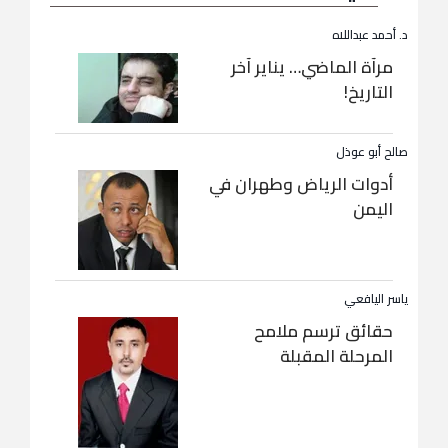
د. أحمد عبداللاه
مرآة الماضي… يناير آخر
التاريخ!
صالح أبو عوذل
أدوات الرياض وطهران في
اليمن
ياسر اليافعي
حقائق ترسم ملامح
المرحلة المقبلة