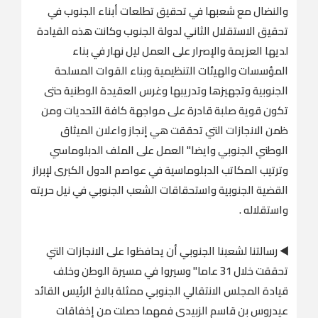
والنضال مع شعبها في تحقيق تطلعات أبناء الجنوب في
تحقيق الاستقلال الثاني لدولة الجنوب وكانت هذه القيادة
لديها العزيمة والإصرار على العمل ليل نهار في بناء
المؤسسات والهيئات التنظيمية وبناء القوات المسلحة
الجنوبية وتجهيزها وتدريبها وغرس العقيدة الوطنية حتى
تكون قوية صلبة قادرة على مواجهة كافة التحديات ومن
ظمن الانجازات التي تحققت هي إنجاز واعلان الميثاق
الوطني الجنوبي وايضا" العمل على الملف الدبلوماسي
وترتيب المكاتب الدبلوماسية في عواصم الدول الكبرى لإبراز
القضية الجنوبية واستحقاقات الشعب الجنوبي في نيل حريته
واستقلاله .
◀️ رسالتنا لشعبنا الجنوبي أن يحافظوا على الانجازات التي
تحققت خلال 31 عاما" وسيروا في مسيرة الوطن وخلف
قيادة المجلس الانتقالي الجنوبي ممثلة بالاخ الرئيس القائد
عيدروس بن قاسم الزبيدي فمهما حصلت من إخفاقات