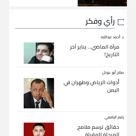
رأي وفكر
د. أحمد عبداللاه
مرآة الماضي… يناير آخر
التاريخ!
صالح أبو عوذل
أدوات الرياض وطهران في
اليمن
ياسر اليافعي
حقائق ترسم ملامح
المرحلة المقبلة