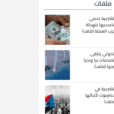
ملفات
لشرعية تحمي
اسديها بتهدئة
رب العملة (ملف)
لحوثي يتلقى
لصدمات برا وبحرا
جوا (ملف)
لشرعية في
ضرموت لأبنائها
ملف)