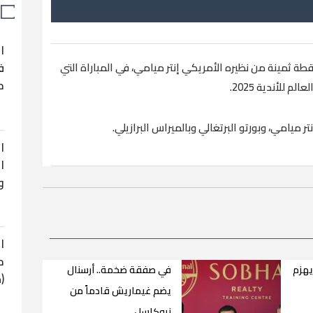
ا
ف
 ثمينة من نظيره الأمريكي إنتر ميامي، في المباراة التي
ح
 للأندية 2025.
 ميامي، وبورتو البرتغالي وبالميراس البرازيلي.
ا
ا
و
ا
ح
يهزم
في صفقة ضخمة.. أرسنال
(
يضم غيماريش قادماً من
نيوكاسل