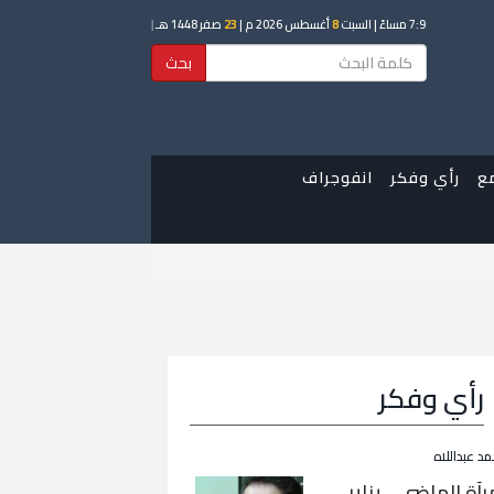
7:9 مساءً
| السبت
8
أغسطس 2026 م |
23
صفر 1448 هـ
|
بحث
ع
رأي وفكر
انفوجراف
رأي وفكر
مد عبداللاه
رآة الماضي… يناير