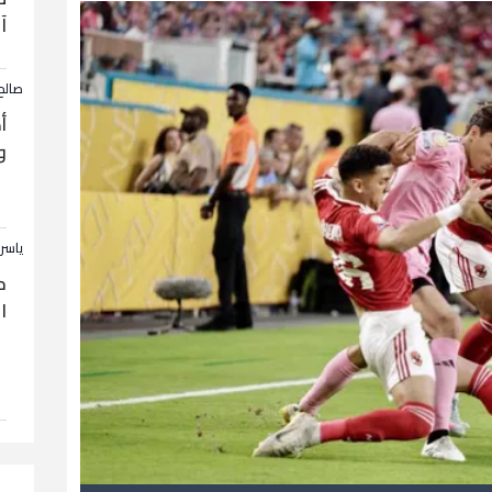
آ
صالح
أ
و
ياسر
ح
ا