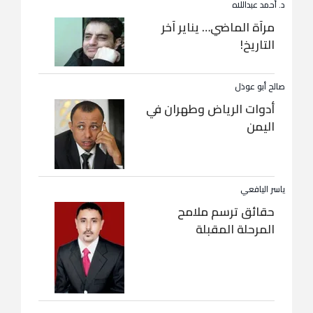
د. أحمد عبداللاه
مرآة الماضي… يناير آخر
التاريخ!
صالح أبو عوذل
أدوات الرياض وطهران في
اليمن
ياسر اليافعي
حقائق ترسم ملامح
المرحلة المقبلة