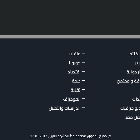
كاتير
ملفات
ير
كورونا
ر دولية
اقتصاد
فة و مجتمع
صحة
تقنية
ندات
انفوجراف
يو جرافيك
الدراسات والتحليل
صل معنا
@ جميع الحقوق محفوظة © المشهد العربي 2017 - 2018