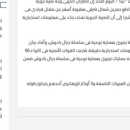
" نينا "، اليوم الأحد إن الطيران الحربى وجه ضربة جوية
اطع حمرين شمال شرقى بعقوبة أسفر عن مقتل قيادى فى
يرا إلى أن الضربة الجوية نفذت بناء على معلومات استخبارية
ا
ف
ح
ينوى بعملية نوعية فى سلسلة جبال بادوش، وأفاد بيان
لمركز الإعلام الأمنى العراقى "انه بناءً على معلومات استخبارية دقيقة، شرعت القوات الأمنية فى اللواء 66
 قبل قيادة عمليات نينوى بعملية نوعية فى سلسلة جبال بادوش ضمن
ا
ا
و
وبحسب البيان أسفرت العملية عن تدمير عدد من العبوات الناسفة و3 أوكار للإرهابيين أحدهم يتجاوز طوله
ا
ح
(