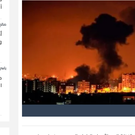
آ
صالح
أ
و
ياسر
ح
ا