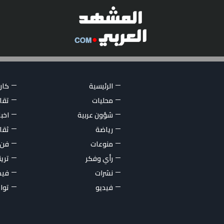
الرئيسية
كاري
محليات
تقار
شؤون عربية
اخبا
رياضة
ثقا
منوعات
فن
رأي وفكر
تري
نشرات
فيد
فيديو
توا