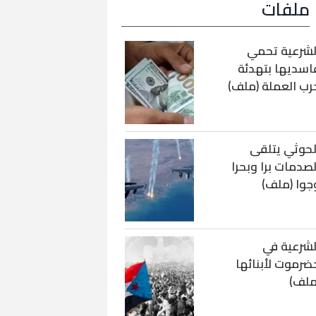
ملفات
لشرعية تحمي
اسديها بتهدئة
رب العملة (ملف)
لحوثي يتلقى
لصدمات برا وبحرا
جوا (ملف)
لشرعية في
ضرموت لأبنائها
ملف)