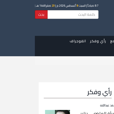
8:7 صباحاً
| السبت
8
أغسطس 2026 م |
23
صفر 1448 هـ
|
بحث
ع
رأي وفكر
انفوجراف
رأي وفكر
مد عبداللاه
رآة الماضي… يناير