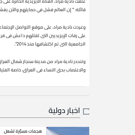
علقت نادية مراد، الفتاة الأيزيدية الحائزة على ج
قائلة: " إن العالم فشل في حمايتهم والآن يفش
وغردت نادية مراد، على موقع التواصل الإجتما
على رفات الإيزيديين التى تقتلهم داعش فى قري
الجامعية التى تم اكتشافها منذ 2014".
وتنحدر نادية مراد من مدينة سنجار شمال الع
والاغتصاب بحق النساء فى العراق، خاصة الفتيات
اخبار دولية
هجمات مسيّرة تشعل