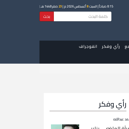
8:15 صباحاً
| السبت
8
أغسطس 2026 م |
23
صفر 1448 هـ
|
بحث
ع
رأي وفكر
انفوجراف
رأي وفكر
مد عبداللاه
رآة الماضي… يناير