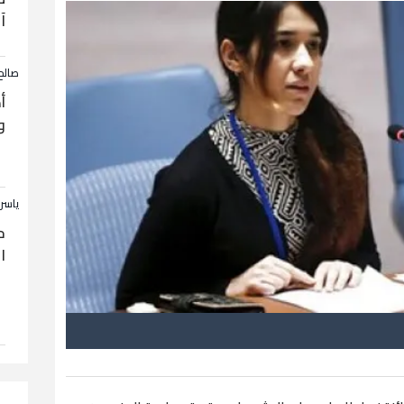
آ
صالح
أ
و
ياسر
ح
ا