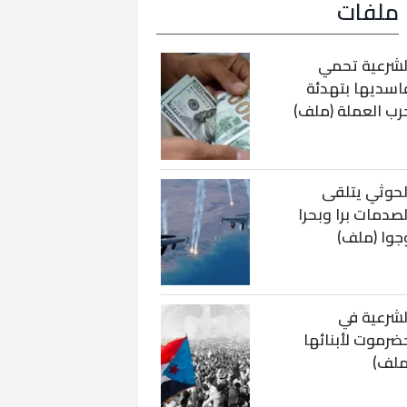
ملفات
لشرعية تحمي
اسديها بتهدئة
رب العملة (ملف)
لحوثي يتلقى
لصدمات برا وبحرا
جوا (ملف)
لشرعية في
ضرموت لأبنائها
ملف)