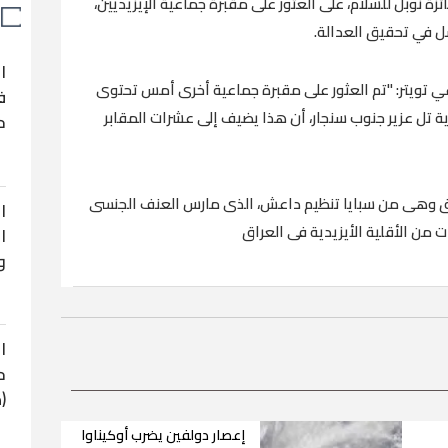
ائزة نوبل للسلام، على العثور على مقبرة جماعية الإيزيديين،
ل في تحقيق العدالة.
ا
عي تويتر: "تم العثور على مقبرة جماعية أخرى أمس تحتوى
ف
ة تل عزير جنوب سنجار، أن هذا يضيف إلى عشرات المقابر
ح
راق وهى من سبايا تنظيم داعش، الذى مارس العنف الجنسى
ا
 من الأقلية الأيزيدية فى العراق
ا
و
ا
ح
(
إعصار دولفين يضرب أوكيناوا