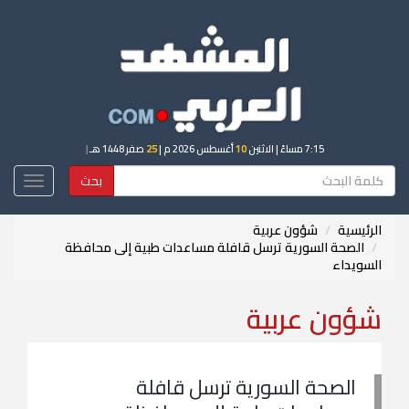
7:15 مساءً
| الاثنين
10
أغسطس 2026 م |
25
صفر 1448 هـ
|
بحث
Toggle
igation
الرئيسية
شؤون عربية
الصحة السورية ترسل قافلة مساعدات طبية إلى محافظة
السويداء
شؤون عربية
الصحة السورية ترسل قافلة