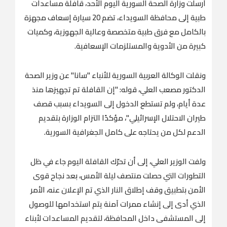
أرسلت وزارة الصحة السورية اليوم الأحد، قافلة مساعدات
طبية إلى محافظة السويداء، تضم 20 سيارة إسعاف مجهزة
بالكامل مع فرق طبية متخصصة وعالية الجهوزية، وكميات
كبيرة من الأدوية والمستلزمات الإسعافية.
ونقلت الوكالة العربية السورية للأنباء "سانا" عن وزير الصحة
الدكتور مصعب العلي، قوله: "إن القافلة تم تجهيزها منذ
عدة أيام، ولم تستطع الدخول إلى السويداء بسبب قصف
طيران الاحتلال الإسرائيلي"، مؤكدًا التزام الوزارة بتقديم
الدعم لكل من يحتاجه على كامل الجغرافية السورية.
ولفت الوزير العلي، إلى أن تحرّك القافلة اليوم جاء في ظل
التطورات التي حصلت منتصف ليلة الأمس، بعد نجاح قوى
الأمن بتطبيق وقف إطلاق النار الذي تم الإعلان عنه، الأمر
الذي أدى إلى إنشاء ممرات آمنة يتم استخدامها للوصول
إلى المستشفى داخل المحافظة، لتقديم المساعدات لأبناء