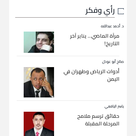
رأي وفكر
د. أحمد عبداللاه
مرآة الماضي… يناير آخر
التاريخ!
صالح أبو عوذل
أدوات الرياض وطهران في
اليمن
ياسر اليافعي
حقائق ترسم ملامح
المرحلة المقبلة