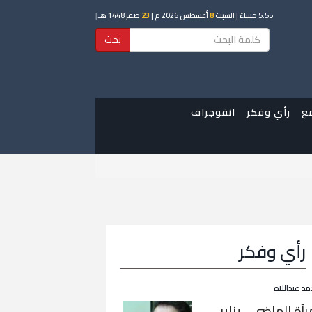
5:55 مساءً
| السبت
8
أغسطس 2026 م |
23
صفر 1448 هـ
|
بحث
ع
رأي وفكر
انفوجراف
رأي وفكر
مد عبداللاه
رآة الماضي… يناير