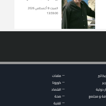
السبت 8 أغسطس 2026
13:59:00
كاتير
ملفات
ير
كورونا
ر دولية
اقتصاد
فة و مجتمع
صحة
تقنية