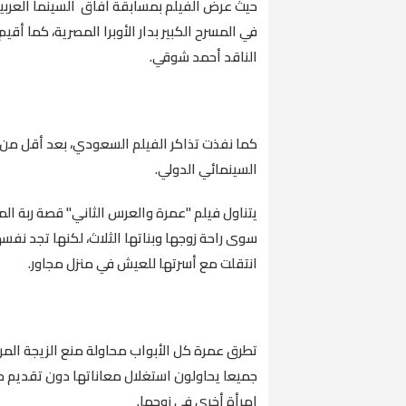
حيث عرض الفيلم بمسابقة آفاق السينما العربية 
في المسرح الكبير بدار الأوبرا المصرية، كما أق
الناقد أحمد شوقي.
كما نفذت تذاكر الفيلم السعودي، بعد أقل من
السينمائي الدولي.
سوى راحة زوجها وبناتها الثلاث، لكنها تجد نف
انتقلت مع أسرتها للعيش في منزل مجاور.
تطرق عمرة كل الأبواب محاولة منع الزيجة ال
جميعا يحاولون استغلال معاناتها دون تقديم ح
امرأة أخرى في زوجها.