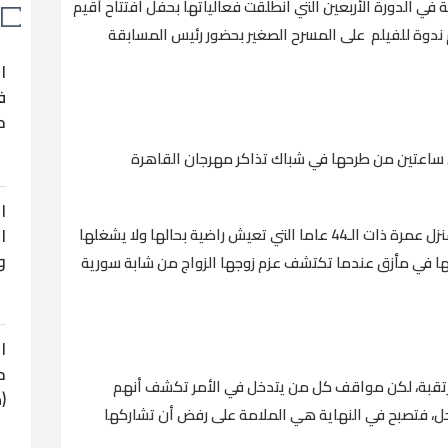
في الدورة الأربعين التي انطلقت فعالياتها بحفل افتتاح أقيم
يم ندوة للفيلم على المسرح الصغير بحضور رئيس المسابقة
ا
ف
ح
 ساعتين من طرحها في شباك تذاكر مهرجان القاهرة
ا
ا
يتناول فيلم "عمرة والعرس الثاني" قصة ربة المنزل عمرة ذات الـ44 عاما التي تعيش راضية بحالها ولا يشغلها
و
سها في مأزق عندما تكتشف عزم زوجها الزواج من شابة سورية
ا
ح
مرتقبة، لكن مواقف كل من يتدخل في الأمر تكشف أنهم
(
ل، فتصبح في النهاية هي الملامة على رفض أن تشاركها