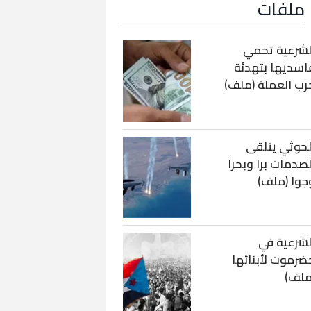
ملفات
لشرعية تحمي
اسديها بتهدئة
رب العملة (ملف)
لحوثي يتلقى
لصدمات برا وبحرا
جوا (ملف)
لشرعية في
ضرموت لأبنائها
ملف)