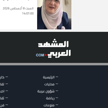
السبت 8 أغسطس 2026
14:07:00
الرئيسية
كاري
محليات
تقار
شؤون عربية
اخبا
رياضة
ثقا
منوعات
فن