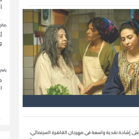
آ
صالح
أ
و
ياسر
ح
ا
لى إشادة نقدية واسعة في مهرجان القاهرة السينمائي،