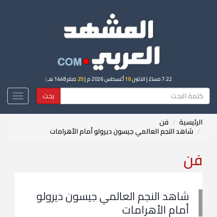
7:22 مساءً
| الاثنين
10
أغسطس 2026 م |
25
صفر 1448 هـ
|
بحث
Toggle
igation
الرئيسية
فن
شاهد النجم العالمي جيسون ديرولو أمام الأهرامات
فن
شاهد النجم العالمي جيسون ديرولو
أمام الأهرامات