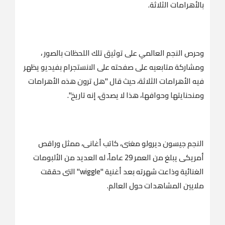
بالأهرامات الثلاثة.
وحرص النجم العالمي على توثيق تلك اللحظات بالصور ،
ومشاركة متابعيه على صفحته على الانستجرام بفيديو يظهر
فيه الأهرامات الثلاثة، حيث قال "هل ترون هذه الأهرامات
ومنحنايتها وحوافها، هذا لا يصدق، إنه تاريخ".
النجم جيسون ديرولو مغنى، كاتب أغانى، ممثل وراقص
أمريكى يبلغ من العمر 29 عاماً، له العديد من الألبومات
الغنائية وذاعت شهرته بعد أغنية "wiggle" التى حققت
ملايين المشاهدات حول العالم.