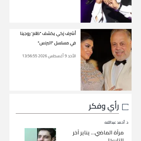
أشرف زكي يكشف "ظلم' روجينا
في مسلسل "البرنس"
الأحد 9 أغسطس 2026 13:56:55
رأي وفكر
د. أحمد عبداللاه
مرآة الماضي… يناير آخر
التاريخ!