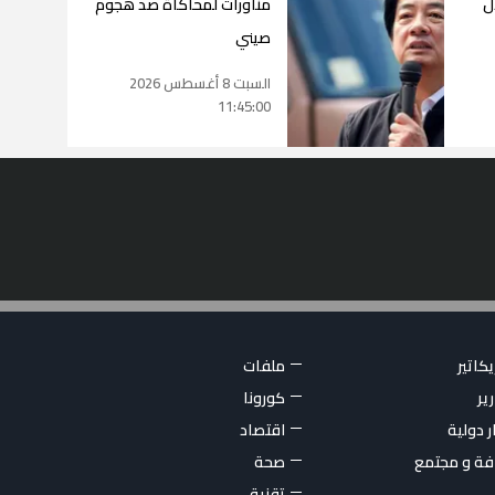
ل
مناورات لمحاكاة صد هجوم
صيني
السبت 8 أغسطس 2026
11:45:00
كاتير
ملفات
ير
كورونا
ر دولية
اقتصاد
فة و مجتمع
صحة
تقنية