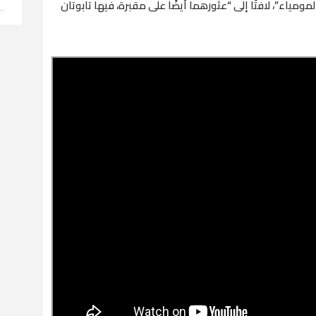
ومياء”، لافتًا إلى “عثورهما أيضًا على مقبرة، فيها تابوتان