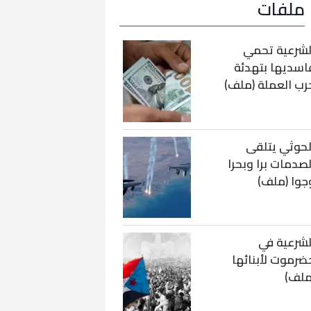
ملفات
لشرعية تحمي
اسديها بتهدئة
رب العملة (ملف)
لحوثي يتلقى
لصدمات برا وبحرا
جوا (ملف)
لشرعية في
ضرموت لأبنائها
ملف)