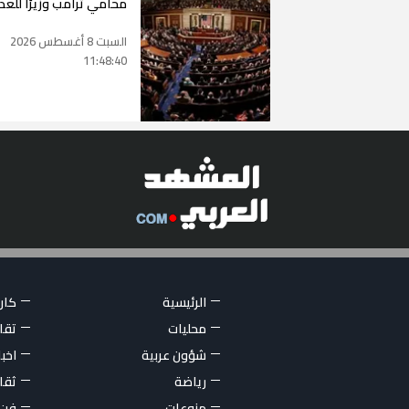
محامي ترامب وزيرًا للعد
السبت 8 أغسطس 2026
11:48:40
الرئيسية
كاري
محليات
تقار
شؤون عربية
اخبا
رياضة
ثقا
منوعات
فن