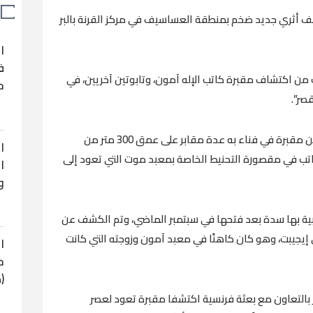
كشف أثري جديد ضخم بمنطقة العساسيف في مركز القرنة بالبر
ا
ف
كنت من اكتشاف مقبرة كاتب الإله آمون، وتابوتين آخريين، في
ح
صر”.
وأشار إلى أن “فريق البحث تمّكن من الكشف عن مقبرة في فناء به عدة مقابر على عمق 300 متر من
ا
كاتب في مقصورة التحنيط الخاصة بمعبد موت التي تعود إلى
ا
و
نبية بها سدة بعد فتحها في سبتمبر الماضي، وتم الكشف عن
أسرة الـ25 أسماهما بادي إيجيبت، وهو كان كاهنًا في معبد آمون وزوجته التي كانت
ا
ح
(
ر بالتعاون مع بعثة فرنسية اكتشفا مقبرة تعود لعصر