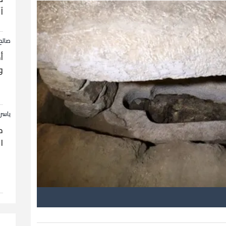
آ
صالح
أ
و
ياسر
ح
ا