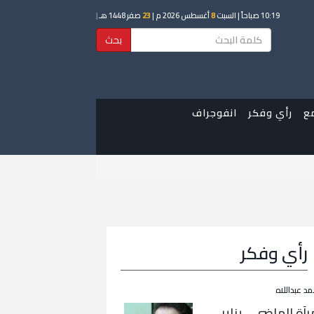
10:19 صباحاً
| السبت
8
أغسطس 2026 م |
23
صفر 1448 هـ
|
بحث
ع
رأي وفكر
انفوجراف
رأي وفكر
مد عبداللاه
رآة الماضي… يناير