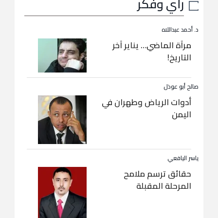
رأي وفكر
د. أحمد عبداللاه
مرآة الماضي… يناير آخر
التاريخ!
صالح أبو عوذل
أدوات الرياض وطهران في
اليمن
ياسر اليافعي
حقائق ترسم ملامح
المرحلة المقبلة