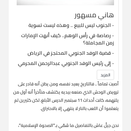
هاني مسهور
-
الجنوب ليس للبيع .. وهذه ليست تسوية
-
رصاصة في رأس الوهم.. كيف أنهت الإمارات
زمن المجاملة؟
-
قضية الوفد الجنوبي المحتجز في الرياض
-
إلى رئيس الوفد الجنوبي عبدالرحمن المحرمي
المزيد
أصبت تماماً .. فالتاريخ يعيد نفسه، ومن يظن أنه قادر على
ترويض الوحش الذي صنعه بيديه يكتشف متأخراً أنه أول من
يلتهمه، كانت أحداث 11 سبتمبر الدرس الأبلغ، لكن كثيرين لم
يتعلموا أن اللعب بالنار لا ينتهي إلا بالاحتراق.
‏نحن جيلٌ عاش بالتفاصيل ما سُمّي بـ"الصحوة الإسلامية"،