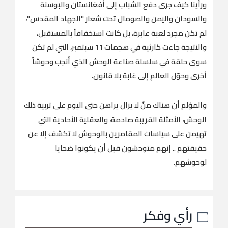
ورأينا كيف جرى دفع الشباب إلى أفغانستان والبوسنة
والسودان واليمن والصومال تحت شعار "الجهاد المقدس"،
لم تكن مجرد لعبة عابرة، بل كانت استخفافاً بالمستقبل،
والنتيجة جاءت كارثية في هجمات 11 سبتمبر، التي لم تكن
سوى حلقة في سلسلة صناعة الوحش الذي أنجب وحوشاً
أخرى وحوّل العالم إلى غابة بلا قانون.
‏والمؤلم أن هناك منّ لا يزال يراهن حتى اليوم على تربية ذلك
الوحش، الأمثلة القريبة صادمة، والعقلية الأحادية التي
تهيمن على سياسات المقامرين بالوحوش لا تكشف إلا عن
حقيقتهم .. إنهم متوحشون قبل أن يكونوا ضحايا
لوحوشهم.
رأي وفكر