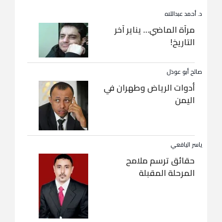
د. أحمد عبداللاه
مرآة الماضي… يناير آخر
التاريخ!
صالح أبو عوذل
أدوات الرياض وطهران في
اليمن
ياسر اليافعي
حقائق ترسم ملامح
المرحلة المقبلة