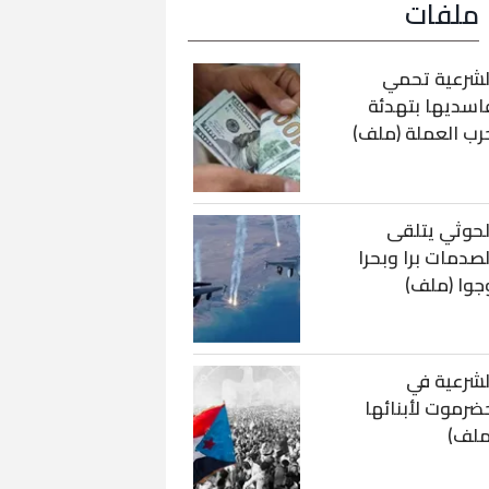
ملفات
لشرعية تحمي
اسديها بتهدئة
رب العملة (ملف)
لحوثي يتلقى
لصدمات برا وبحرا
جوا (ملف)
لشرعية في
ضرموت لأبنائها
ملف)