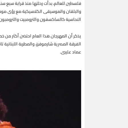
فلسطين للعالم، بدأت رحلتها منذ قرابة سبع سن
والبلقان والموسيقى الكلاسيكية مع رؤى موسيق
النحاسية كالساكسفون والترومبيت والترومبون
يذكر أن المهرجان هذا العام احتضن أكثر من خمسي
الفرقة المصرية شارموفرز، والمطربة اللبنانية تا
عماد عليبى.