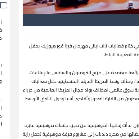
ا
ف
ح
ي ختام فعاليات ثالث ليالى مهرجان فيزا فور ميوزيك، بحفل
 المغربية الرباط.
ا
ائعة معتمدة على مزيج الترومبون والساكس والإيقاعات،
ا
و
"، ومثلت وسط المزيكا البديلة الفلسطينية خلال فعاليات
بة سوق عالمى لمختلف رواد مجال المزيكا العالمية من خبراء
ربين من القارة العجوز وأقاصى آسيا ودول الشرق الأوسط
ا
ح
(
ين، بدأت رحلتها الموسيقية من مجرد جلسات موسيقية عابرة
عضائها من مجرد دندنات إلى مشروع فرقة موسيقية تحمل راية