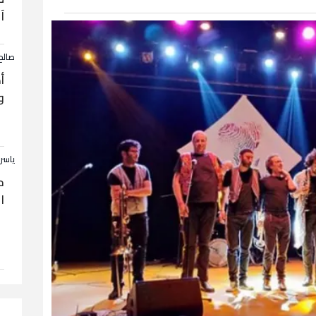
آ
صالح
أ
و
ياسر
ح
ا