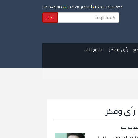
9:33 مساءً
| الجمعة
7
أغسطس 2026 م |
22
صفر 1448 هـ
|
بحث
ع
رأي وفكر
انفوجراف
رأي وفكر
مد عبداللاه
رآة الماضي… يناير