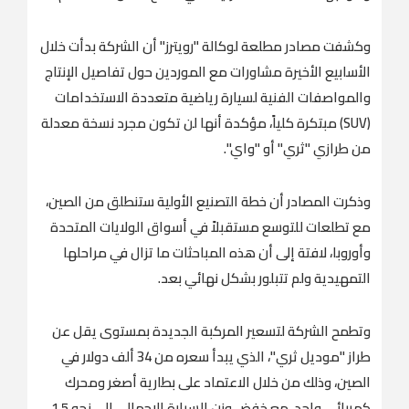
وكشفت مصادر مطلعة لوكالة "رويترز" أن الشركة بدأت خلال
الأسابيع الأخيرة مشاورات مع الموردين حول تفاصيل الإنتاج
والمواصفات الفنية لسيارة رياضية متعددة الاستخدامات
(SUV) مبتكرة كلياً، مؤكدة أنها لن تكون مجرد نسخة معدلة
من طرازي "ثري" أو "واي".
وذكرت المصادر أن خطة التصنيع الأولية ستنطلق من الصين،
مع تطلعات للتوسع مستقبلاً في أسواق الولايات المتحدة
وأوروبا، لافتة إلى أن هذه المباحثات ما تزال في مراحلها
التمهيدية ولم تتبلور بشكل نهائي بعد.
وتطمح الشركة لتسعير المركبة الجديدة بمستوى يقل عن
طراز "موديل ثري"، الذي يبدأ سعره من 34 ألف دولار في
الصين، وذلك من خلال الاعتماد على بطارية أصغر ومحرك
كهربائي واحد، مع خفض وزن السيارة الإجمالي إلى نحو 1.5