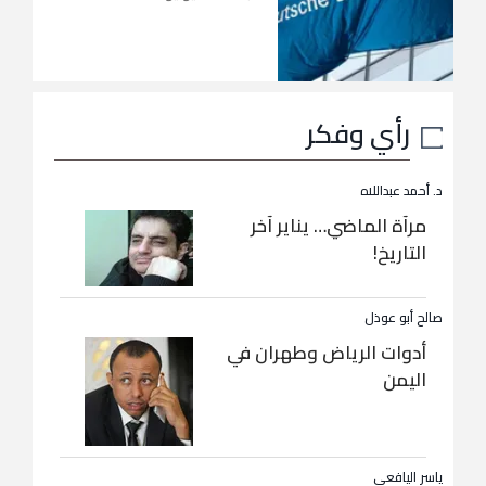
رأي وفكر
د. أحمد عبداللاه
مرآة الماضي… يناير آخر
التاريخ!
صالح أبو عوذل
أدوات الرياض وطهران في
اليمن
ياسر اليافعي