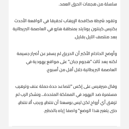
سلسلة من هجمات الحرق العمد.
وتقود شرطة مكافحة الإرهاب تحقيقا في الواقعة الأحدث
بكنيس كينتون يونايتد بمنطقة هارو في العاصمة البريطانية
بعد منتصف الليل بقليل.
وأوضح الحاخام الأكبر أن الحريق لم يسفر عن أضرار جسيمة
لكنه يعد ثالث "هجوم جبان" على مواقع يهودية في
العاصمة البريطانية خلال أقل من أسبوع.
وقال ميرفيس على إكس "تتصاعد حدة حملة عنف وترهيب
مستمرة ضد اليهود في المملكة المتحدة... ونشكر الرب لم
تزهق أي أرواح لكن ‌ليس بوسعنا أن ‌ننتظر، ويجب ألا ننتظر،
حتى يتغير هذا ​الوضع" ‌واصفا ⁠إياه بالخطير.