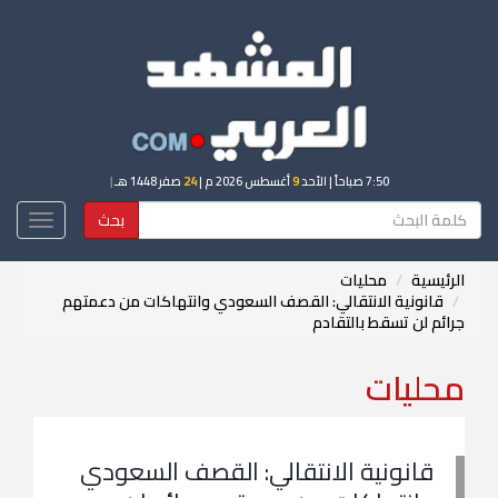
7:50 صباحاً
| الأحد
9
أغسطس 2026 م |
24
صفر 1448 هـ
|
بحث
Toggle
igation
الرئيسية
محليات
قانونية الانتقالي: القصف السعودي وانتهاكات من دعمتهم
جرائم لن تسقط بالتقادم
محليات
قانونية الانتقالي: القصف السعودي