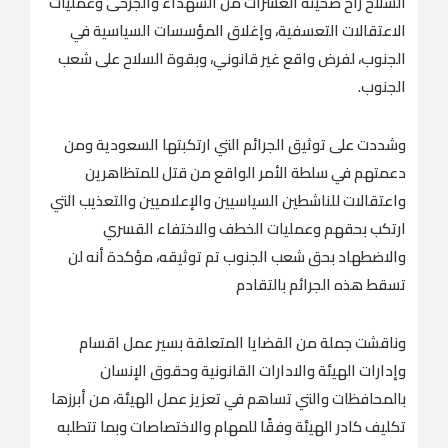
السلاح راح ضحيته العشرات من الشهداء والجرحى وعمليات
الاعتقالات التعسفية، وإغلاق المؤسسات السياسية في
الجنوب، لفرض واقع غير قانوني، وبقوة السلاح على شعب
الجنوب.
وشددت على توثيق الجرائم التي ارتكبتها السعودية ومن
دعمتهم في سلطة الأمر الواقع من قتل للمتظاهرين
واعتقالات للناشطين السياسيين والإعلاميين والتعذيب التي
ارتكب بحقهم وعمليات الخطف والاختفاء القسري
والاضطهاد بحق شعب الجنوب تم توثيقه، مؤكدة أنه لن
تسقط هذه الجرائم بالتقادم
وناقشت جملة من القضايا المتعلقة بسير عمل اقسام
وإدارات الهيئة والادارات القانونية وحقوق الإنسان
بالمحافظات والتي تساهم في تعزيز عمل الهيئة، من أبرزها
تكليف كادر الهيئة وفقًا للمهام والاختصاصات وبما تتطلبه