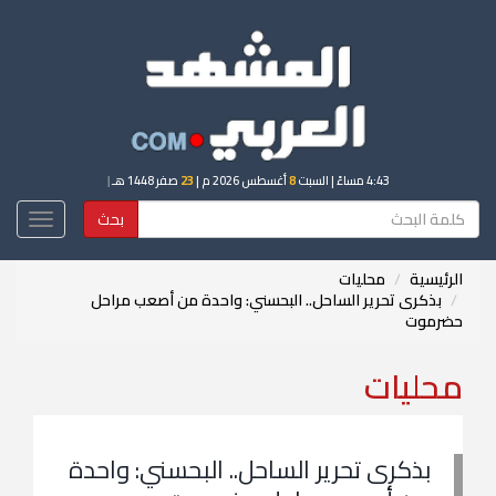
4:43 مساءً
| السبت
8
أغسطس 2026 م |
23
صفر 1448 هـ
|
بحث
Toggle
igation
الرئيسية
محليات
بذكرى تحرير الساحل.. البحسني: واحدة من أصعب مراحل
حضرموت
محليات
بذكرى تحرير الساحل.. البحسني: واحدة