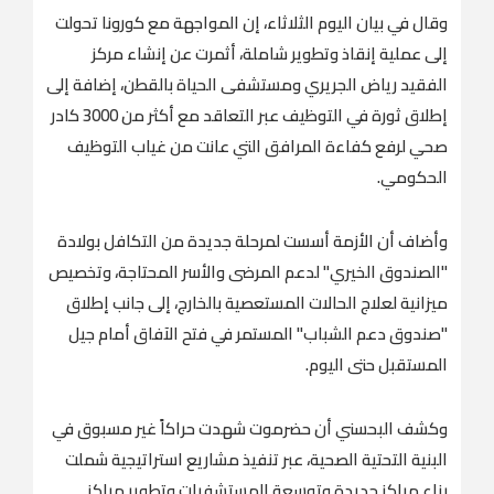
وقال في بيان اليوم الثلاثاء، إن المواجهة مع كورونا تحولت
إلى عملية إنقاذ وتطوير شاملة، أثمرت عن إنشاء مركز
الفقيد رياض الجريري ومستشفى الحياة بالقطن، إضافة إلى
إطلاق ثورة في التوظيف عبر التعاقد مع أكثر من 3000 كادر
صحي لرفع كفاءة المرافق التي عانت من غياب التوظيف
الحكومي.
وأضاف أن الأزمة أسست لمرحلة جديدة من التكافل بولادة
"الصندوق الخيري" لدعم المرضى والأسر المحتاجة، وتخصيص
ميزانية لعلاج الحالات المستعصية بالخارج، إلى جانب إطلاق
"صندوق دعم الشباب" المستمر في فتح الآفاق أمام جيل
المستقبل حتى اليوم.
وكشف البحسني أن حضرموت شهدت حراكاً غير مسبوق في
البنية التحتية الصحية، عبر تنفيذ مشاريع استراتيجية شملت
بناء مراكز جديدة وتوسعة المستشفيات وتطوير مراكز