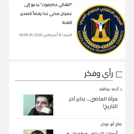
"انتقالي حضرموت" يدعو إلى
عصيان مدني غدا رفضاً لتصدير
النفط
السبت 8 أغسطس 2026 16:05:34
رأي وفكر
د. أحمد عبداللاه
مرآة الماضي… يناير آخر
التاريخ!
صالح أبو عوذل
أدوات الرياض وطهران في