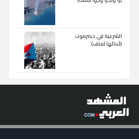
برا وبحرا وجوا (ملف)
الشرعية في حضرموت
لأبنائها (ملف)