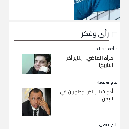
رأي وفكر
د. أحمد عبداللاه
مرآة الماضي… يناير آخر
التاريخ!
صالح أبو عوذل
أدوات الرياض وطهران في
اليمن
ياسر اليافعي