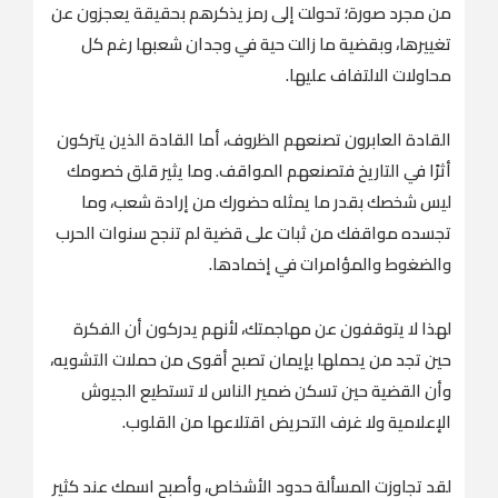
من مجرد صورة؛ تحولت إلى رمز يذكرهم بحقيقة يعجزون عن
تغييرها، وبقضية ما زالت حية في وجدان شعبها رغم كل
محاولات الالتفاف عليها.
‏القادة العابرون تصنعهم الظروف، أما القادة الذين يتركون
أثرًا في التاريخ فتصنعهم المواقف. وما يثير قلق خصومك
ليس شخصك بقدر ما يمثله حضورك من إرادة شعب، وما
تجسده مواقفك من ثبات على قضية لم تنجح سنوات الحرب
والضغوط والمؤامرات في إخمادها.
‏لهذا لا يتوقفون عن مهاجمتك، لأنهم يدركون أن الفكرة
حين تجد من يحملها بإيمان تصبح أقوى من حملات التشويه،
وأن القضية حين تسكن ضمير الناس لا تستطيع الجيوش
الإعلامية ولا غرف التحريض اقتلاعها من القلوب.
‏لقد تجاوزت المسألة حدود الأشخاص، وأصبح اسمك عند كثير