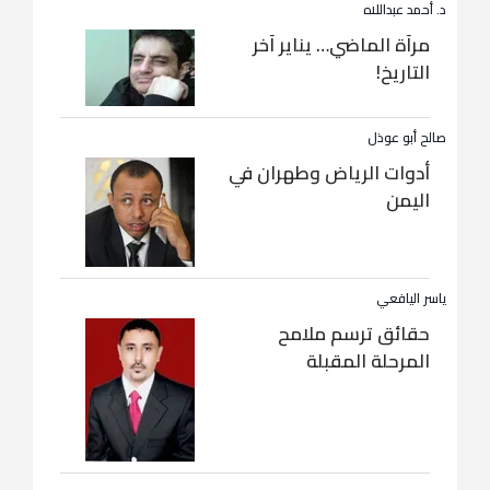
د. أحمد عبداللاه
مرآة الماضي… يناير آخر
التاريخ!
صالح أبو عوذل
أدوات الرياض وطهران في
اليمن
ياسر اليافعي
حقائق ترسم ملامح
المرحلة المقبلة