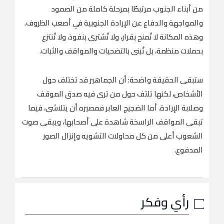
من أبناء الجنوب مرتبطًا بمرحلة كاملة من الصمود
والمواجهة والدفاع عن الإرادة الجنوبية في أصعب الظروف.
وهذه المكانة لا تُمنح بقرار، ولا تُشترى بنفوذ، ولا تُنتزع
بحملات منظمة، بل تُبنى بالتضحيات والمواقف والثبات.
‏ستبقى الحقيقة واضحة: أن الجماهير قد تختلف حول
الأشخاص، لكنها تلتف حول من ترى فيه صدق الموقف
وصلابة الإرادة. أما الضجيج العابر فمصيره أن يتلاشى، فيما
تبقى المواقف الراسخة شاهدة على أصحابها، ويبقى صوت
الشعوب أعلى من كل محاولات التشويه وإنزال الصور
المدفوع.
رأي وفكر