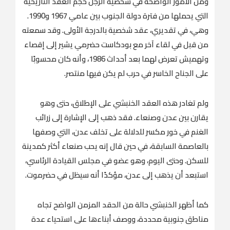
ومن الأمور الواضحة في شخصية الرجل حجم العقد التاريخية
التي يحملها من فترة دولة الجنوب بين عامي 1967 و1990.
وهي، في تقديري، عقد شخصية بالدرجة الأولى. وقد سمعته
من قبل في لقاء آخر مع بودكاست حضرمي يشير إلى إقصاء
وتهميش تعرض لهما بعد أحداث 1986، وأنه كان محسوبًا
على الجناح الخاسر في حرب لم يكن فيها منتصر.
ولم تغادر هذه العقد الخنبشي على الإطلاق، حتى وهو
يقارن بين عدن وصنعاء. فقد ذهب إلى الإشارة إلى زرائب
الغنم في خور مكسر للدلالة على تخلف عدن، التي وصفها
بالعاصمة السابقة، في حين قال إنه يحب صنعاء أكثر كمدينة
للسكن. وحتى اليوم، وهو عضو في مجلس القيادة الرئاسي،
استبعد أن يذهب إلى عدن، مؤكدًا أنه سيظل في حضرموت.
كما أظهر الخنبشي حالة من الحقد المزمن الواضح تجاه
مناطق جنوبية محددة، ووصف أبناءها على استحياء عدة