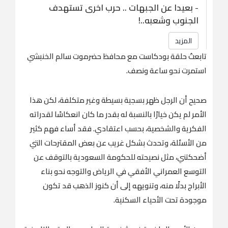
-
بعيدا عن الجبهات .. حرب اخرى تستهدف
الجنوب وشعبه..!
المزيد
تابعتُ حلقة بودكاست مع محافظ حضرموت سالم الخنبشي
استمرت نحو ساعة ونصف.
صحيح أن الرجل ظهر بسجية بسيطة وغير متكلفة، لكن هذا
الأمر لم يكن خيارًا بالنسبة له بقدر ما كان انعكاسًا لقدراته
الفكرية والشخصية، بحسب اعتقادي. فقد أساء فهم كثير
من الأسئلة، وتحدث بشكل غريب عن بعض المقترحات التي
أضحكتني، مثل نصيحته للحكومة السعودية بالتوقف عن
التوسع العمراني الأفقي في الرياض والتوجه نحو بناء
الأبراج بدلًا منه، وتنويهه إلى أن كنوز الذهب قد تكون
موجودة تحت الأحياء السكنية.