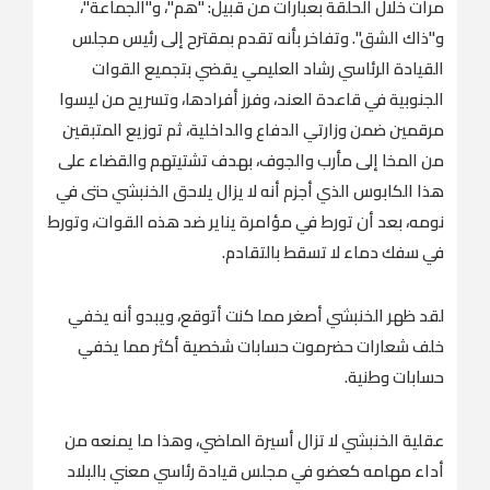
مرات خلال الحلقة بعبارات من قبيل: "هم"، و"الجماعة"،
و"ذاك الشق". وتفاخر بأنه تقدم بمقترح إلى رئيس مجلس
القيادة الرئاسي رشاد العليمي يقضي بتجميع القوات
الجنوبية في قاعدة العند، وفرز أفرادها، وتسريح من ليسوا
مرقمين ضمن وزارتي الدفاع والداخلية، ثم توزيع المتبقين
من المخا إلى مأرب والجوف، بهدف تشتيتهم والقضاء على
هذا الكابوس الذي أجزم أنه لا يزال يلاحق الخنبشي حتى في
نومه، بعد أن تورط في مؤامرة يناير ضد هذه القوات، وتورط
في سفك دماء لا تسقط بالتقادم.
لقد ظهر الخنبشي أصغر مما كنت أتوقع، ويبدو أنه يخفي
خلف شعارات حضرموت حسابات شخصية أكثر مما يخفي
حسابات وطنية.
عقلية الخنبشي لا تزال أسيرة الماضي، وهذا ما يمنعه من
أداء مهامه كعضو في مجلس قيادة رئاسي معني بالبلاد