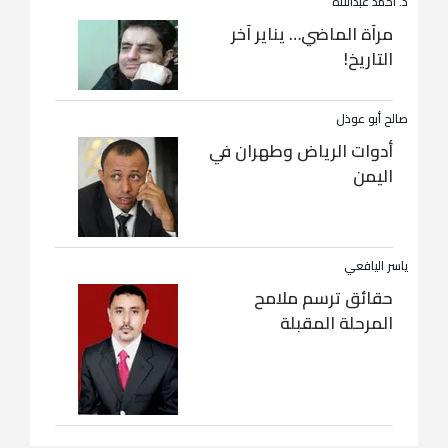
د. أحمد عبداللاه
مرآة الماضي… يناير آخر
التاريخ!
صالح أبو عوذل
أدوات الرياض وطهران في
اليمن
ياسر اليافعي
حقائق ترسم ملامح
المرحلة المقبلة