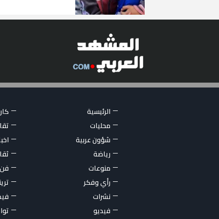
الرئيسية
كاري
محليات
تقار
شؤون عربية
اخبا
رياضة
ثقا
منوعات
فن
رأي وفكر
تري
نشرات
فيد
فيديو
توا