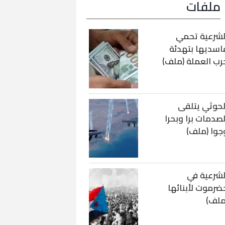
ملفات
لشرعية تحمي
اسديها بتهدئة
رب العملة (ملف)
لحوثي يتلقى
لصدمات برا وبحرا
جوا (ملف)
لشرعية في
ضرموت لأبنائها
ملف)