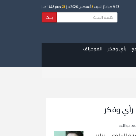
9:13 صباحاً
| السبت
8
أغسطس 2026 م |
23
صفر 1448 هـ
|
بحث
ع
رأي وفكر
انفوجراف
رأي وفكر
مد عبداللاه
رآة الماضي… يناير