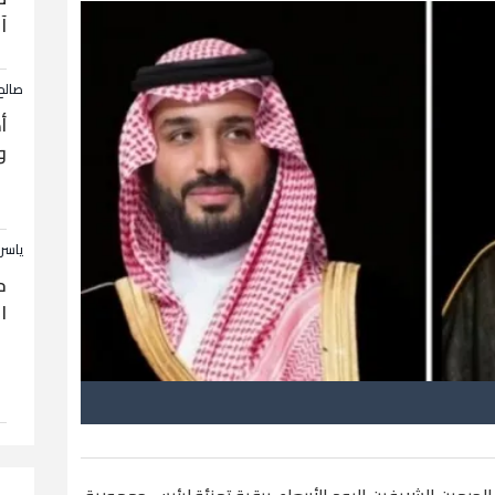
آ
صالح
أ
و
ياسر
ح
ا