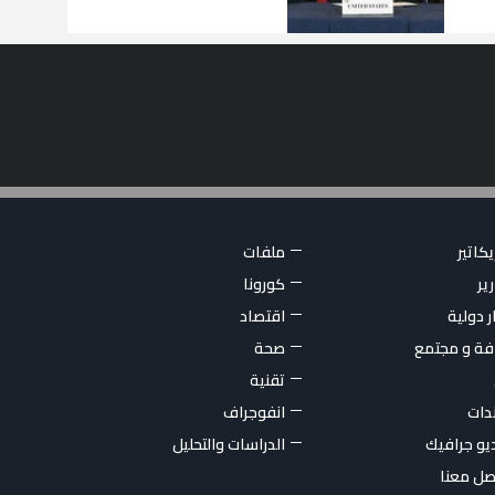
كاتير
ملفات
ير
كورونا
ر دولية
اقتصاد
فة و مجتمع
صحة
تقنية
ندات
انفوجراف
يو جرافيك
الدراسات والتحليل
صل معنا