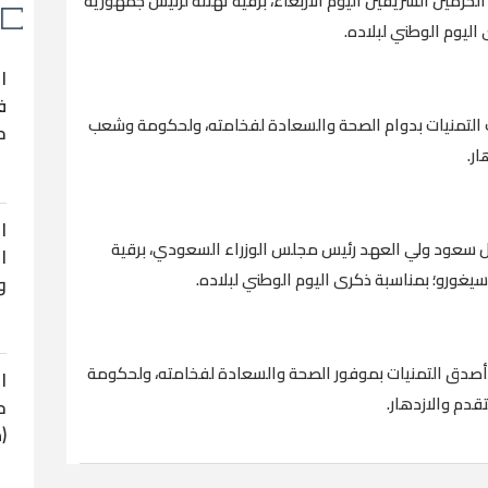
حرمين الشريفين اليوم الأربعاء، برقية تهنئة لرئيس جمهورية
اليوم الوطني لبلاده.
ا
ف
التمنيات بدوام الصحة والسعادة لفخامته، ولحكومة وشعب
ح
ر.
ا
آل سعود ولي العهد رئيس مجلس الوزراء السعودي، برقية
ا
يغورو؛ بمناسبة ذكرى اليوم الوطني لبلاده.
و
وأصدق التمنيات بموفور الصحة والسعادة لفخامته، ولحكومة
ا
دم والازدهار.
ح
(