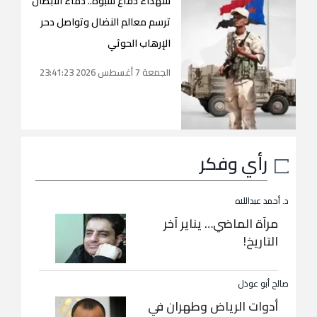
شهداء دفاع شبوة.. دماء الأبطال
ترسم معالم النضال وتواصل دحر
الإرهاب الحوثي
الجمعة 7 أغسطس 2026 23:41:23
رأي وفكر
د. أحمد عبداللاه
مرآة الماضي… يناير آخر
التاريخ!
صالح أبو عوذل
أدوات الرياض وطهران في