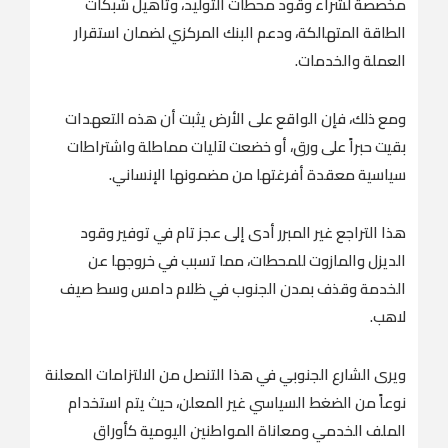
مخصصة لشراء وقود محطات التوليد، وتأهيل شبكات
الطاقة المتهالكة، ودعم البنك المركزي لضمان استقرار
العملة والخدمات.
ومع ذلك، فإن الواقع على الأرض يثبت أن هذه التعهدات
بقيت حبراً على ورق، أو خضعت لآليات مماطلة واشتراطات
سياسية معقدة أفرغتها من مضمونها الإنساني.
هذا التراجع غير المبرر أدى إلى عجز تام في توفير وقود
الديزل والمازوت للمحطات، مما تسبب في خروجها عن
الخدمة وقذف بمدن الجنوب في ظلام دامس وسط صيف
لاهب.
ويرى الشارع الجنوبي في هذا التنصل من الالتزامات المعلنة
نوعاً من الضغط السياسي غير المعلن، حيث يتم استخدام
الملف الخدمي ومعاناة المواطنين اليومية كأوراق