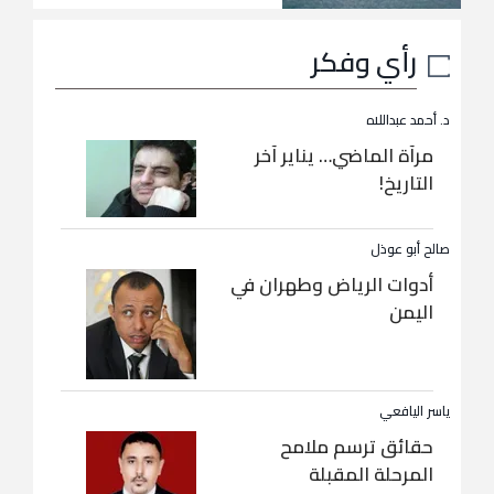
رأي وفكر
د. أحمد عبداللاه
مرآة الماضي… يناير آخر
التاريخ!
صالح أبو عوذل
أدوات الرياض وطهران في
اليمن
ياسر اليافعي
حقائق ترسم ملامح
المرحلة المقبلة