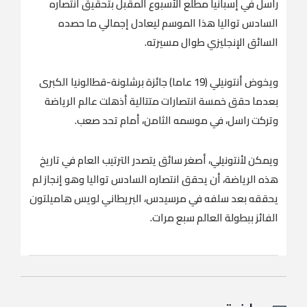
راسل في إسبانيا مطلع الأسبوع المقبل بتحقيق انتصاره
السادس تواليا هذا الموسم ليعادل إجمالي ما حصده
السائق الإنجليزي طوال مسيرته.
ويخوض أنتونيلي (19 عاما) جائزة برشلونة-قطالونيا الكبرى
بعدما حقق خمسة انتصارات متتالية أذهلت عالم الرياضة
وتركت راسل، في موسمه الثامن، أمام تحد صعب.
ويمكن لأنتونيلي، أصغر سائق يتصدر الترتيب العام في تاريخ
هذه الرياضة، أن يحقق انتصاره السادس تواليا وهو إنجاز لم
يحققه بعد سلفه في مرسيدس، البريطاني لويس هاميلتون
الفائز ببطولة العالم سبع مرات.