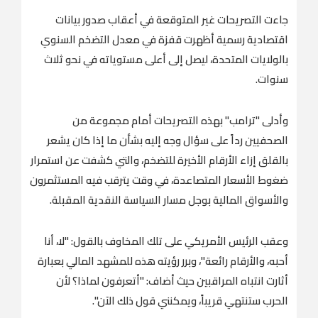
جاءت التصريحات غير المتوقعة في أعقاب صدور بيانات
اقتصادية رسمية أظهرت قفزة في معدل التضخم السنوي
بالولايات المتحدة، ليصل إلى أعلى مستوياته في نحو ثلاث
سنوات.
وأدلى "ترامب" بهذه التصريحات أمام مجموعة من
الصحفيين رداً على سؤال وجه إليه بشأن ما إذا كان يشعر
بالقلق إزاء الأرقام الأخيرة للتضخم، والتي كشفت عن استمرار
ضغوط الأسعار المتصاعدة، في وقت يترقب فيه المستثمرون
والأسواق المالية بوجل مسار السياسة النقدية المقبلة.
وعقب الرئيس الأمريكي على تلك المخاوف بالقول: "لا، أنا
أحبه، والأرقام رائعة"، وبرر رؤيته هذه للمشهد المالي بعبارة
أثارت انتباه المراقبين حيث أضاف: "أتعرفون لماذا؟ لأن
الحرب ستنتهي قريباً، ويمكنني قول ذلك الآن".