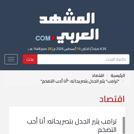
6:36 صباحاً
| الاثنين
10
أغسطس 2026 م |
25
صفر 1448 هـ
|
بحث
Toggle
igation
الرئيسية
اقتصاد
"ترامب" يثير الجدل بتصريحاته: "أنا أحب التضخم"
اقتصاد
ترامب يثير الجدل بتصريحاته: أنا أحب
التضخم