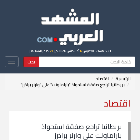
5:21 مساءً
| الخميس
6
أغسطس 2026 م |
21
صفر 1448 هـ
|
بحث
Toggle
igation
الرئيسية
اقتصاد
بريطانيا تراجع صفقة استحواذ "باراماونت" على "وارنر براذرز"
اقتصاد
بريطانيا تراجع صفقة استحواذ
باراماونت على وارنر براذرز