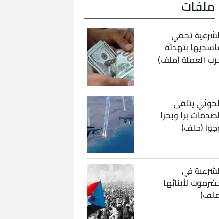
ملفات
لشرعية تحمي
اسديها بتهدئة
رب العملة (ملف)
لحوثي يتلقى
لصدمات برا وبحرا
جوا (ملف)
لشرعية في
ضرموت لأبنائها
ملف)