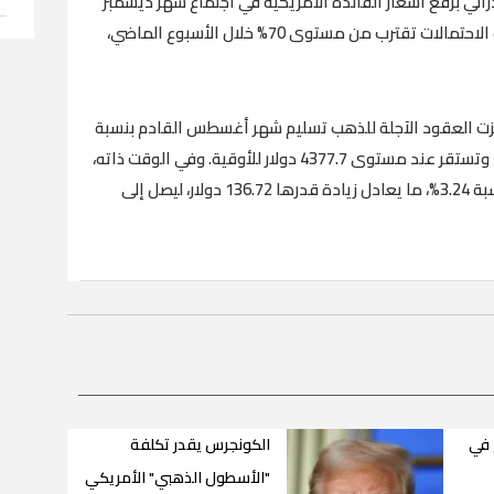
لي برفع أسعار الفائدة الأمريكية في اجتماع شهر ديسمبر
المقبل لتصل إلى قرابة 52.5%، بعد أن كانت تلك الاحتمالات تقترب من مستوى 70% خلال الأسبوع الماضي،
زت العقود الآجلة للذهب تسليم شهر أغسطس القادم بنسبة
بلغت 3.28%، لتضيف نحو 138.9 دولار إلى قيمتها وتستقر عند مستوى 4377.7 دولار للأوقية. وفي الوقت ذاته،
سجل السعر الفوري للمعدن الأصفر صعوداً بنسبة 3.24%، ما يعادل زيادة قدرها 136.72 دولار، ليصل إلى
 في
الكونجرس يقدر تكلفة
"الأسطول الذهبي" الأمريكي