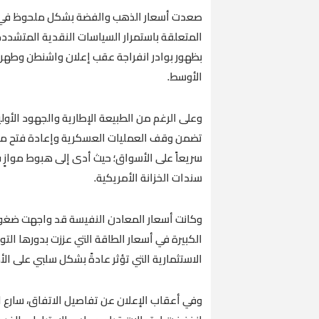
صعدت أسعار الذهب والفضة بشكل ملحوظ في تع
المتعلقة باستمرار السياسات النقدية المتشددة،
بظهور بوادر انفراجة عقب إعلان واشنطن وطهرا
الأوسط.
وعلى الرغم من الطبيعة الإطارية والجهود الأول
تضمن وقف العمليات العسكرية وإعادة فتح مضي
سريعاً على الأسواق؛ حيث أدى إلى هبوط موازٍ ف
سندات الخزانة الأمريكية.
وكانت أسعار المعادن النفيسة قد واجهت ضغوطاً
الكبيرة في أسعار الطاقة التي عززت بدورها الت
الاستثمارية التي تؤثر عادةً بشكل سلبي على الأ
وفي أعقاب الإعلان عن تفاصيل الاتفاق، سارع ا