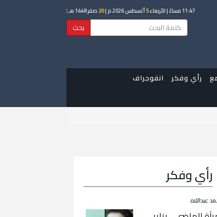
11:47 مساءً
| الأربعاء
5
أغسطس 2026 م |
20
صفر 1448 هـ
|
بحث
ع
رأي وفكر
انفوجراف
رأي وفكر
مد عبداللاه
رآة الماضي… يناير