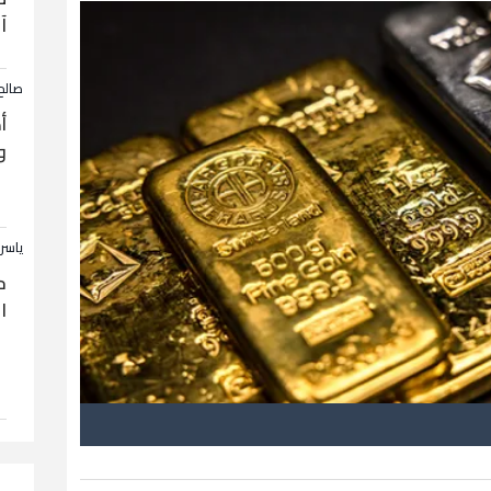
آ
صالح
أ
و
ياسر
ح
ا