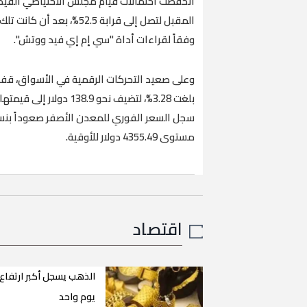
انخفضت احتمالات قيام مجلس الاحتياطي الفيدرا
وفقاً لقراءات أداة "سي إم إي فيد ووتش".
وعلى صعيد التحركات الرقمية في الأسواق، قف
مستوى 4355.49 دولار للأوقية.
اقتصاد
الذهب يسجل أكبر ارتفاع
يوم واحد