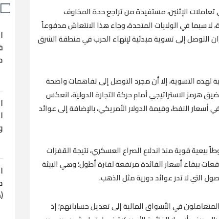
املات الإثنين، مستفيدة من تراجع حدة المخاوف
 لا سيما في الولايات المتحدة، وجاء هذا الانتعاش مدفوعاً
ا
ن التوصل إلى تسوية مبدئية لإنهاء الحرب في منطقة الشرق
ف
ح
ية لهذه التسوية، إلا أن مجرد التوصل إلى تفاهمات واضحة
ق هرمز الاستراتيجي أمام حركة التجارة الدولية، انعكس
ا
ي أسعار النفط، وقيمة الدولار الأمريكي، بالإضافة إلى عوائد
ا
و
 بيعية قوية منذ اندلاع الصراع العسكري، نتيجة القفزات
وقعات ببقاء أسعار الفائدة مرتفعة لفترة أطول؛ وهي البيئة
ا
صول التي لا تدر عوائد دورية مثل الذهب.
ح
(
لمتعاملون في الأسواق المالية إلى تعديل حساباتهم؛ إذ