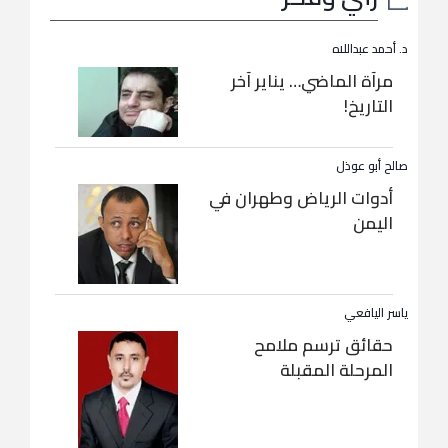
د. أحمد عبداللاه
مرآة الماضي… يناير آخر
التاريخ!
صالح أبو عوذل
أدوات الرياض وطهران في
اليمن
ياسر اليافعي
حقائق ترسم ملامح
المرحلة المقبلة