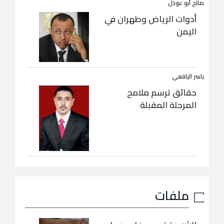
صالح أبو عوذل
أدوات الرياض وطهران في
اليمن
ياسر اليافعي
حقائق ترسم ملامح
المرحلة المقبلة
ملفات