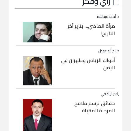
رأي وفكر
د. أحمد عبداللاه
مرآة الماضي… يناير آخر
التاريخ!
صالح أبو عوذل
أدوات الرياض وطهران في
اليمن
ياسر اليافعي
حقائق ترسم ملامح
المرحلة المقبلة