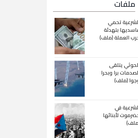
ملفات
لشرعية تحمي
اسديها بتهدئة
رب العملة (ملف)
لحوثي يتلقى
لصدمات برا وبحرا
جوا (ملف)
لشرعية في
ضرموت لأبنائها
ملف)