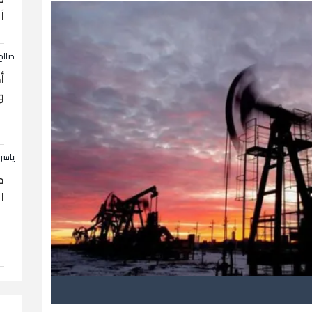
آ
صالح
أ
و
ياسر
ح
ا