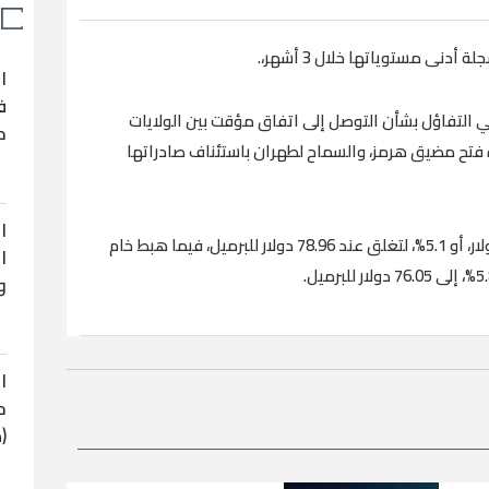
ا
ف
هب بأكثر من 1%، وسط تنامي التفاؤل بشأن التوصل إلى اتفاق مؤقت بين الولايات
ح
 فتح مضيق هرمز، والسماح لطهران باستئناف صادراتها
ا
وهبطت العقود الآجلة لخام برنت بمقدار 4.21 دولار، أو 5.1%، لتغلق عند 78.96 دولار للبرميل، فيما هبط خام
ا
و
ا
ح
(