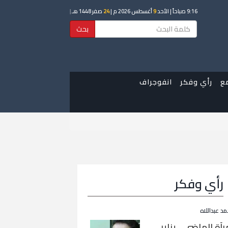
9:16 صباحاً
| الأحد
9
أغسطس 2026 م |
24
صفر 1448 هـ
|
بحث
ع
رأي وفكر
انفوجراف
رأي وفكر
مد عبداللاه
رآة الماضي… يناير