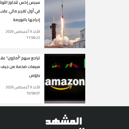
سبيس إكس تتجاوز التو
في أول تقرير مالي عقب
إدراجها بالبورصة
الأحد 9 أغسطس 2026
11:56:22
تراجع سهم "أمازون" عق
مبيعات ضخمة من جيف
بيزوس
الأحد 9 أغسطس 2026
10:58:07